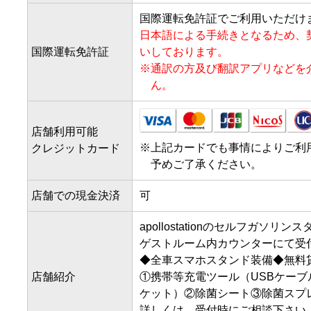
国際運転免許証でご利用いただけ
日本語による手続きとなるため、
国際運転免許証
いしております。
※
通訳の方及び翻訳アプリなどを
ん。
店舗利用可能
※
上記カードでも事情によりご利
クレジットカード
予めご了承ください。
店舗での現金決済
可
apollostationのセルフガソリン
ゲストルーム内カウンターにて受付
◆全車スマホスタンド装備◆無料
店舗紹介
①携帯等充電ツール（USBケー
ケット）②除菌シート③除菌スプレ
詳しくは、受付時にご相談下さい