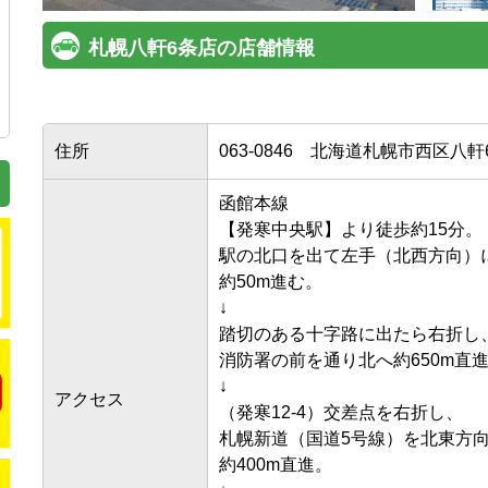
札幌八軒6条店の店舗情報
住所
063-0846
北海道札幌市西区八軒6条
函館本線

【発寒中央駅】より徒歩約15分。

駅の北口を出て左手（北西方向）に
約50m進む。

↓

踏切のある十字路に出たら右折し、
消防署の前を通り北へ約650m直進。
↓

アクセス
（発寒12-4）交差点を右折し、

札幌新道（国道5号線）を北東方向へ
約400m直進。
