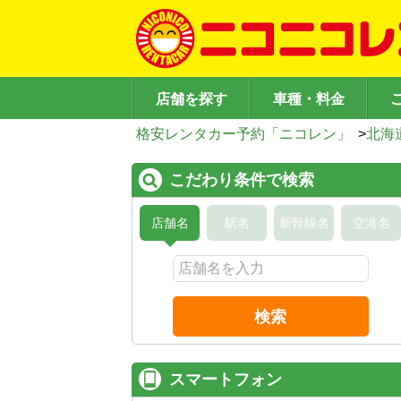
店舗を探す
車種・料金
格安レンタカー予約「ニコレン」
>
北海
こだわり条件で検索
店舗名
駅名
新幹線名
空港名
検索
スマートフォン