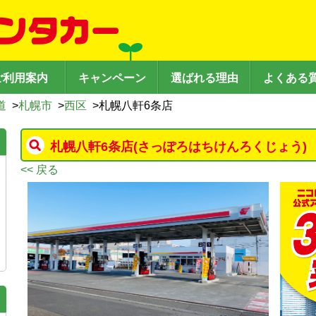
ご利用案内
キャンペーン
選ばれる理由
よくある
道
>
札幌市
>
西区
>
札幌八軒6条店
札幌八軒6条店
(さっぽろはちけんろくじょう)
<< 戻る