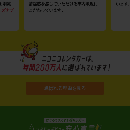
を削減
清潔感を感じていただける車内環境に
います
ーズナブ
こだわっています。
選ばれる理由を見る