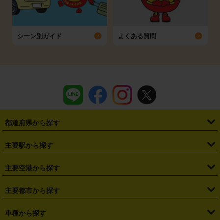
シーン別ガイド
よくある質問
都道府県から探す
・
北海道
・
青森県
・
岩手県
・
宮城県
・
秋田県
・
山形県
主要駅から探す
・
福島県
・
東京都
・
神奈川県
・
埼玉県
・
千葉県
・
茨城県
・
札幌駅
・
仙台駅
・
新宿駅
・
池袋駅
・
渋谷駅
・
東京駅
主要空港から探す
・
栃木県
・
群馬県
・
山梨県
・
愛知県
・
静岡県
・
岐阜県
・
横浜駅
・
川崎駅
・
大宮駅
・
西船橋駅
・
柏駅
・
名古屋駅
・
新千歳空港
・
仙台空港
主要都市から探す
・
長野県
・
新潟県
・
富山県
・
石川県
・
福井県
・
大阪府
・
大阪駅
・
難波駅
・
三宮駅
・
京都駅
・
広島駅
・
博多駅
・
成田空港
・
羽田空港
・
兵庫県
・
京都府
・
滋賀県
・
和歌山県
・
奈良県
・
三重県
・
札幌市
・
仙台市
車種から探す
・
熊本駅
・
那覇空港駅
・
中部国際空港セントレア
・
関西国際空港