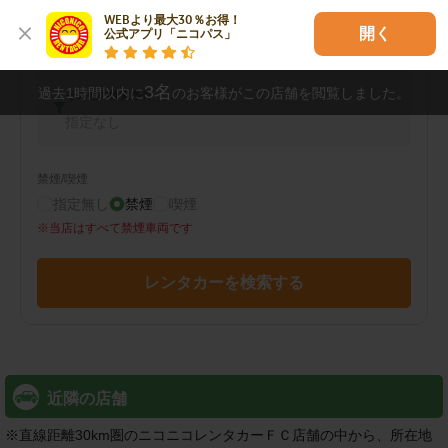
車両タイプ
WEBより最大30％お得！

開く
公式アプリ「ニコパス」
コンパクトカー
3
名
過去1時間以内に
のお客様がこの店舗を閲覧しました。
その他の検索条件
指定なし
禁煙/喫煙
指定無し
禁煙
喫煙
※
当店はすべて禁煙車両です
レンタカーを検索する
近隣の店舗
※
直線距離30km圏のニコニコレンタカーＦＣ店舗の中から、所在地