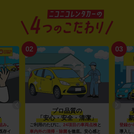
02
03
プロ品質の
〜
「安心・安全・清潔」
新
組み
。
ご利用のたびに、
24項目の車両点検
と
登録か
既存イ
車内外の清掃・除菌
を徹底。安心感と
導入し