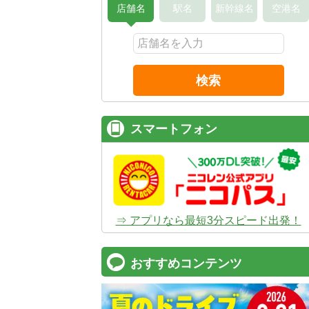
店舗名
駅名
新幹線名
空港名
検索
スマートフォン
⇒ アプリなら最短3分スピード出発！
おすすめコンテンツ