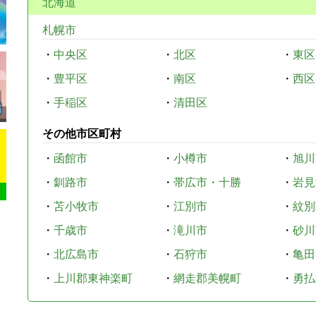
北海道
札幌市
・
中央区
・
北区
・
東区
・
豊平区
・
南区
・
西区
・
手稲区
・
清田区
その他市区町村
・
函館市
・
小樽市
・
旭川
・
釧路市
・
帯広市・十勝
・
岩見
・
苫小牧市
・
江別市
・
紋別
・
千歳市
・
滝川市
・
砂川
・
北広島市
・
石狩市
・
亀田
・
上川郡東神楽町
・
網走郡美幌町
・
勇払