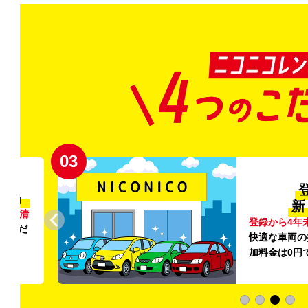
03
清潔」
新
外の清
登録から4年
いただ
快適な車両の
加料金は0円