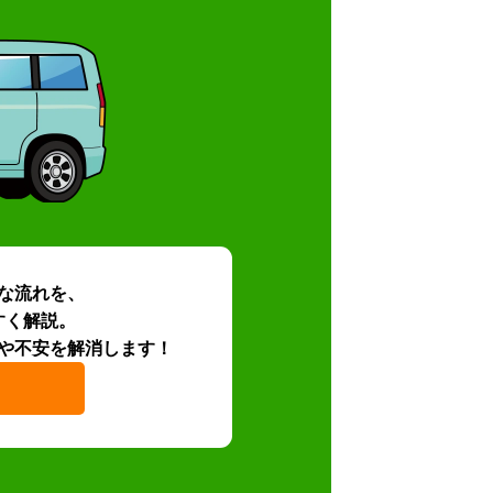
な流れを、
すく解説。
や不安を解消します！