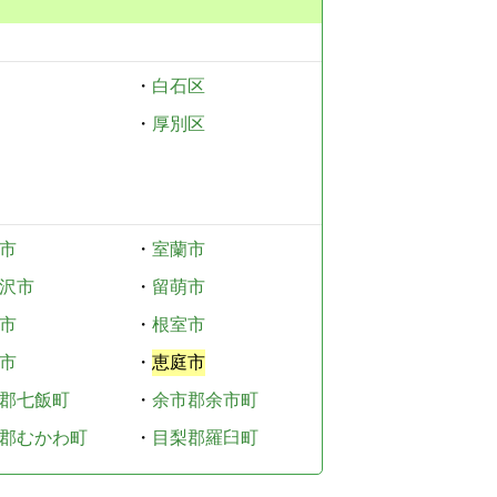
・
白石区
・
厚別区
市
・
室蘭市
沢市
・
留萌市
市
・
根室市
市
・
恵庭市
郡七飯町
・
余市郡余市町
郡むかわ町
・
目梨郡羅臼町