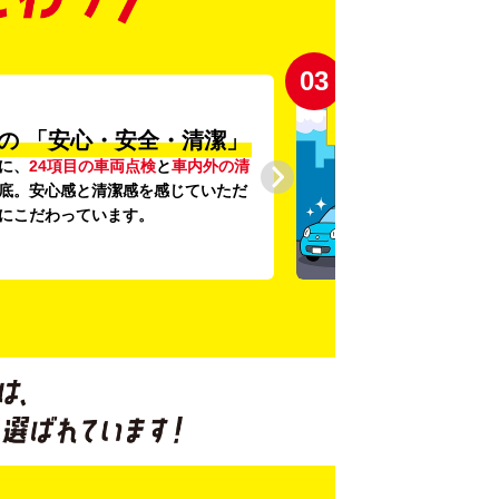
03
の
「安心・安全・清潔」
に、
24項目の車両点検
と
車内外の清
底。安心感と清潔感を感じていただ
にこだわっています。