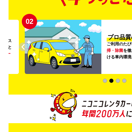
02
円〜
プロ品質
リンス
ご利用のたび
ること
掃・除菌
を徹
う
リー
ける車内環境