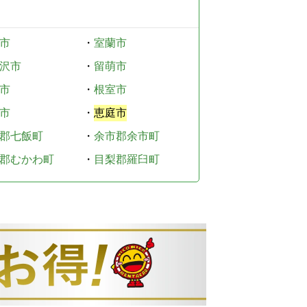
市
・
室蘭市
沢市
・
留萌市
市
・
根室市
市
・
恵庭市
郡七飯町
・
余市郡余市町
郡むかわ町
・
目梨郡羅臼町