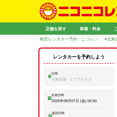
店舗を探す
車種・料金
格安レンタカー予約「ニコレン」
>
北海
レンタカーを予約しよう
出発
出発店舗、エリアを入力
出発日時
2026年08月07日 (金)
04:00
返却日時