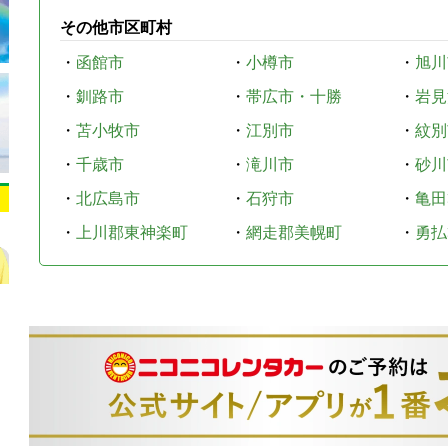
その他市区町村
・
函館市
・
小樽市
・
旭川
・
釧路市
・
帯広市・十勝
・
岩見
・
苫小牧市
・
江別市
・
紋別
・
千歳市
・
滝川市
・
砂川
・
北広島市
・
石狩市
・
亀田
・
上川郡東神楽町
・
網走郡美幌町
・
勇払