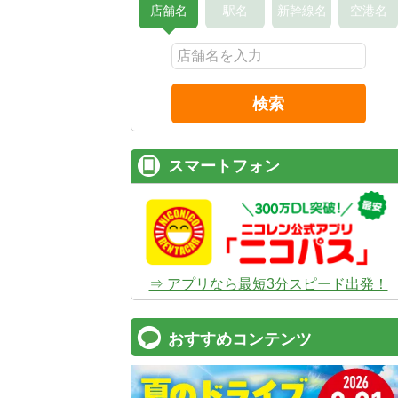
店舗名
駅名
新幹線名
空港名
検索
スマートフォン
⇒ アプリなら最短3分スピード出発！
おすすめコンテンツ