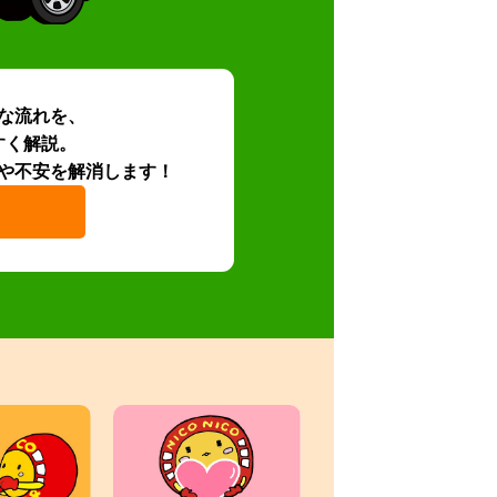
な流れを、
すく解説。
や不安を解消します！