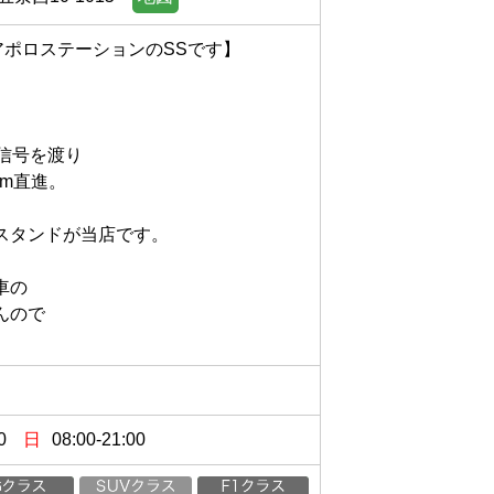
ロステーションのSSです】

号を渡り

直進。

ンドが当店です。



で

0
日
08:00-21:00