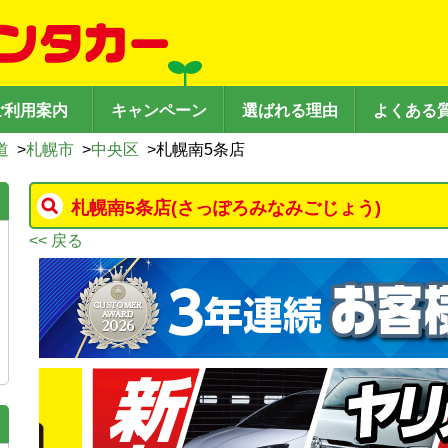
ご利用案内
キャンペーン
選ばれる理由
よくある
道
>
札幌市
>
中央区
>
札幌南5条店
札幌南5条店
(さっぽろみなみごじょう)
<< 戻る