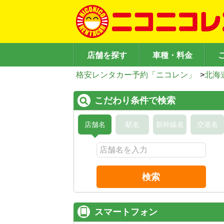
店舗を探す
車種・料金
格安レンタカー予約「ニコレン」
>
北海
こだわり条件で検索
店舗名
駅名
新幹線名
空港名
検索
スマートフォン