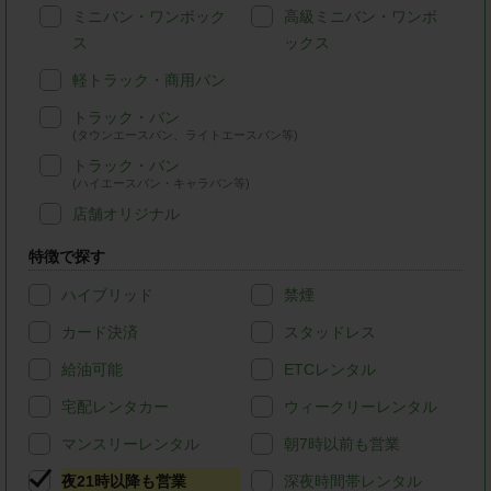
ミニバン・ワンボック
高級ミニバン・ワンボ
ス
ックス
軽トラック・商用バン
トラック・バン
(タウンエースバン、ライトエースバン等)
トラック・バン
(ハイエースバン・キャラバン等)
店舗オリジナル
特徴で探す
ハイブリッド
禁煙
カード決済
スタッドレス
給油可能
ETCレンタル
宅配レンタカー
ウィークリーレンタル
マンスリーレンタル
朝7時以前も営業
夜21時以降も営業
深夜時間帯レンタル