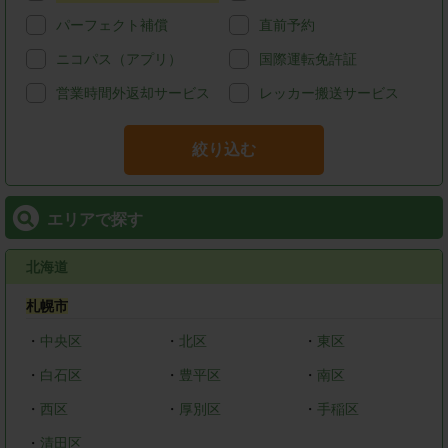
パーフェクト補償
直前予約
ニコパス（アプリ）
国際運転免許証
営業時間外返却サービス
レッカー搬送サービス
絞り込む
エリアで探す
北海道
札幌市
・
中央区
・
北区
・
東区
・
白石区
・
豊平区
・
南区
・
西区
・
厚別区
・
手稲区
・
清田区