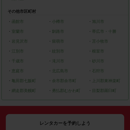
その他市区町村
・
函館市
・
小樽市
・
旭川市
・
室蘭市
・
釧路市
・
帯広市・十勝
・
岩見沢市
・
留萌市
・
苫小牧市
・
江別市
・
紋別市
・
根室市
・
千歳市
・
滝川市
・
砂川市
・
恵庭市
・
北広島市
・
石狩市
・
亀田郡七飯町
・
余市郡余市町
・
上川郡東神楽町
・
網走郡美幌町
・
勇払郡むかわ町
・
目梨郡羅臼町
レンタカーを予約しよう