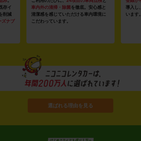
組み
。
ご利用のたびに、
24項目の車両点検
と
登録か
既存イ
車内外の清掃・除菌
を徹底。安心感と
導入し
を削減
清潔感を感じていただける車内環境に
います
ーズナブ
こだわっています。
選ばれる理由を見る