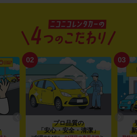
02
03
プロ品質の
〜
「安心・安全・清潔」
新