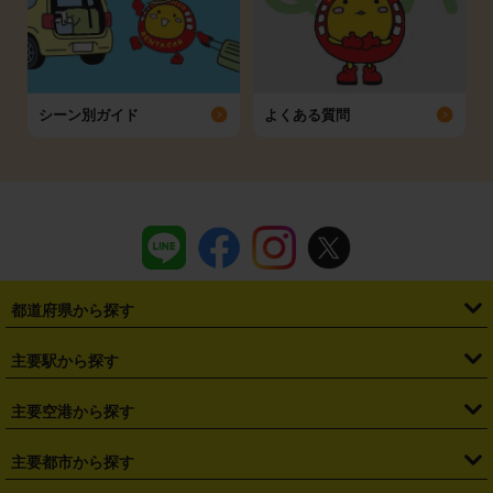
シーン別ガイド
よくある質問
都道府県から探す
・
北海道
・
青森県
・
岩手県
・
宮城県
・
秋田県
・
山形県
主要駅から探す
・
福島県
・
東京都
・
神奈川県
・
埼玉県
・
千葉県
・
茨城県
・
札幌駅
・
仙台駅
・
新宿駅
・
池袋駅
・
渋谷駅
・
東京駅
主要空港から探す
・
栃木県
・
群馬県
・
山梨県
・
愛知県
・
静岡県
・
岐阜県
・
横浜駅
・
川崎駅
・
大宮駅
・
西船橋駅
・
柏駅
・
名古屋駅
・
新千歳空港
・
仙台空港
主要都市から探す
・
長野県
・
新潟県
・
富山県
・
石川県
・
福井県
・
大阪府
・
大阪駅
・
難波駅
・
三宮駅
・
京都駅
・
広島駅
・
博多駅
・
成田空港
・
羽田空港