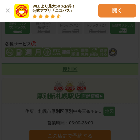
WEBより最大30％お得！

開く
公式アプリ「ニコパス」
各種サービス
厚別区
厚別新札幌駅店
住所：
札幌市厚別区厚別中央三条4-6-1
地図
営業時間：
06:00-23:00
この店舗で予約する