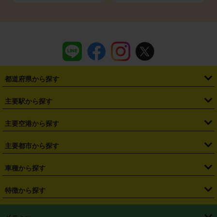
都道府県から探す
・
北海道
・
青森県
・
岩手県
・
宮城県
・
秋田県
・
山形県
主要駅から探す
・
福島県
・
東京都
・
神奈川県
・
埼玉県
・
千葉県
・
茨城県
・
札幌駅
・
仙台駅
・
新宿駅
・
池袋駅
・
渋谷駅
・
東京駅
主要空港から探す
・
栃木県
・
群馬県
・
山梨県
・
愛知県
・
静岡県
・
岐阜県
・
横浜駅
・
川崎駅
・
大宮駅
・
西船橋駅
・
柏駅
・
名古屋駅
・
新千歳空港
・
仙台空港
主要都市から探す
・
長野県
・
新潟県
・
富山県
・
石川県
・
福井県
・
大阪府
・
大阪駅
・
難波駅
・
三宮駅
・
京都駅
・
広島駅
・
博多駅
・
成田空港
・
羽田空港
・
兵庫県
・
京都府
・
滋賀県
・
和歌山県
・
奈良県
・
三重県
・
札幌市
・
仙台市
車種から探す
・
熊本駅
・
那覇空港駅
・
中部国際空港セントレア
・
関西国際空港
・
鳥取県
・
島根県
・
岡山県
・
広島県
・
山口県
・
徳島県
・
千葉市
・
さいたま市
・
軽自動車
・
コンパクトカー
・
ステーションワゴン・セダン
特徴から探す
・
大阪国際空港（伊丹空港）
・
神戸空港
・
香川県
・
愛媛県
・
高知県
・
福岡県
・
佐賀県
・
長崎県
・
横浜市
・
川崎市
・
ミニバン・ワンボックス
・
高級ミニバン・ワンボックス
・
SUV
・
岡山空港
・
徳島空港
・
ハイブリッド
・
宅配レンタカー
・
ETCカードレンタル
・
熊本県
・
大分県
・
宮崎県
・
鹿児島県
・
沖縄県
・
相模原市
・
新潟市