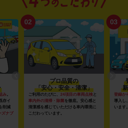
02
03
プロ品質の
〜
「安心・安全・清潔」
新
組み
。
ご利用のたびに、
24項目の車両点検
と
登録か
既存イ
車内外の清掃・除菌
を徹底。安心感と
導入し
を削減
清潔感を感じていただける車内環境に
います
ーズナブ
こだわっています。