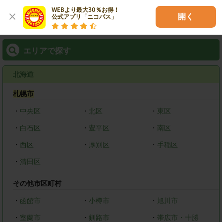
WEBより最大30％お得！

絞り込む
開く
公式アプリ「ニコパス」
エリアで探す
北海道
札幌市
・
中央区
・
北区
・
東区
・
白石区
・
豊平区
・
南区
・
西区
・
厚別区
・
手稲区
・
清田区
その他市区町村
・
函館市
・
小樽市
・
旭川市
・
室蘭市
・
釧路市
・
帯広市・十勝