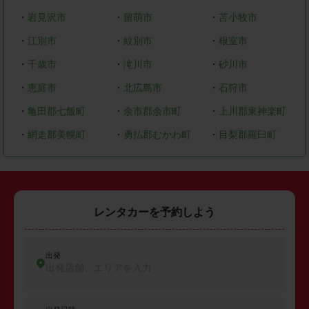
・
岩見沢市
・
留萌市
・
苫小牧市
・
江別市
・
紋別市
・
根室市
・
千歳市
・
滝川市
・
砂川市
・
恵庭市
・
北広島市
・
石狩市
・
亀田郡七飯町
・
余市郡余市町
・
上川郡東神楽町
・
網走郡美幌町
・
勇払郡むかわ町
・
目梨郡羅臼町
レンタカーを予約しよう
出発
出発店舗、エリアを入力