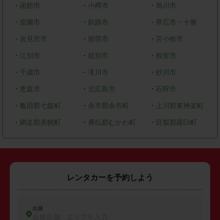
・
函館市
・
小樽市
・
旭川市
・
室蘭市
・
釧路市
・
帯広市・十勝
・
岩見沢市
・
留萌市
・
苫小牧市
・
江別市
・
紋別市
・
根室市
・
千歳市
・
滝川市
・
砂川市
・
恵庭市
・
北広島市
・
石狩市
・
亀田郡七飯町
・
余市郡余市町
・
上川郡東神楽町
・
網走郡美幌町
・
勇払郡むかわ町
・
目梨郡羅臼町
レンタカーを予約しよう
出発
出発店舗、エリアを入力