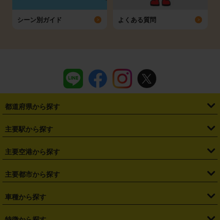
シーン別ガイド
よくある質問
都道府県から探す
・
北海道
・
青森県
・
岩手県
・
宮城県
・
秋田県
・
山形県
主要駅から探す
・
福島県
・
東京都
・
神奈川県
・
埼玉県
・
千葉県
・
茨城県
・
札幌駅
・
仙台駅
・
新宿駅
・
池袋駅
・
渋谷駅
・
東京駅
主要空港から探す
・
栃木県
・
群馬県
・
山梨県
・
愛知県
・
静岡県
・
岐阜県
・
横浜駅
・
川崎駅
・
大宮駅
・
西船橋駅
・
柏駅
・
名古屋駅
・
新千歳空港
・
仙台空港
主要都市から探す
・
長野県
・
新潟県
・
富山県
・
石川県
・
福井県
・
大阪府
・
大阪駅
・
難波駅
・
三宮駅
・
京都駅
・
広島駅
・
博多駅
・
成田空港
・
羽田空港
・
兵庫県
・
京都府
・
滋賀県
・
和歌山県
・
奈良県
・
三重県
・
札幌市
・
仙台市
車種から探す
・
熊本駅
・
那覇空港駅
・
中部国際空港セントレア
・
関西国際空港
・
鳥取県
・
島根県
・
岡山県
・
広島県
・
山口県
・
徳島県
・
千葉市
・
さいたま市
・
軽自動車
・
コンパクトカー
・
ステーションワゴン・セダン
特徴から探す
・
大阪国際空港（伊丹空港）
・
神戸空港