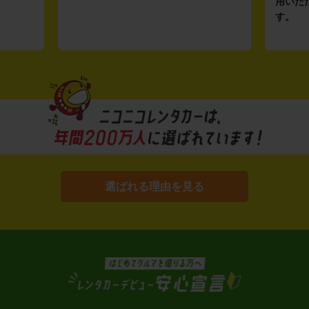
用いた
す。
選ばれる理由を見る