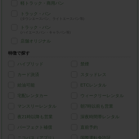
軽トラック・商用バン
トラック・バン
(タウンエースバン、ライトエースバン等)
トラック・バン
(ハイエースバン・キャラバン等)
店舗オリジナル
特徴で探す
ハイブリッド
禁煙
カード決済
スタッドレス
給油可能
ETCレンタル
宅配レンタカー
ウィークリーレンタル
マンスリーレンタル
朝7時以前も営業
夜21時以降も営業
深夜時間帯レンタル
パーフェクト補償
直前予約
ニコパス（アプリ）
国際運転免許証