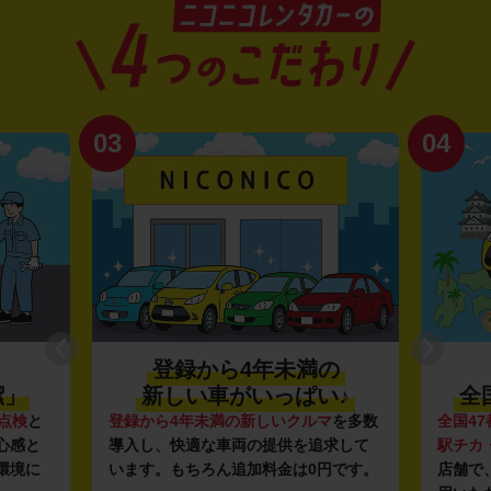
03
04
登録から4年未満の
潔」
新しい車がいっぱい♪
全
点検
と
登録から4年未満の新しいクルマ
を多数
全国47
心感と
導入し、快適な車両の提供を追求して
駅チカ
環境に
います。もちろん追加料金は0円です。
店舗で