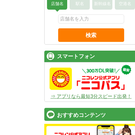
店舗名
駅名
新幹線名
空港名
検索
スマートフォン
⇒ アプリなら最短3分スピード出発！
おすすめコンテンツ