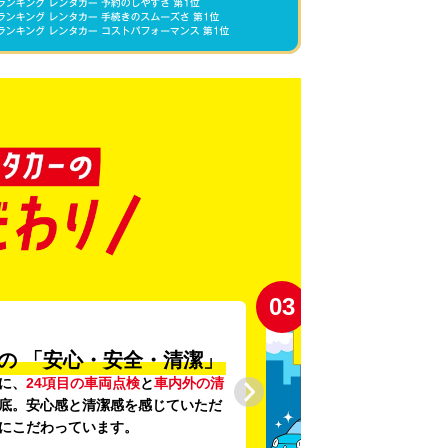
03
の
「安心・安全・清潔」
に、
24項目の車両点検
と
車内外の清
底。安心感と清潔感を感じていただ
にこだわっています。