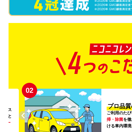
02
円〜
プロ品質
リンス
ご利用のたび
ること
掃・除菌
を徹
う
リー
ける車内環境