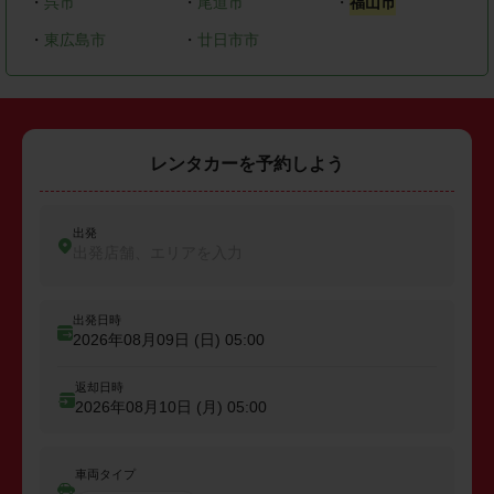
・
呉市
・
尾道市
・
福山市
・
東広島市
・
廿日市市
レンタカーを予約しよう
出発
出発店舗、エリアを入力
出発日時
2026年08月09日 (日)
05:00
返却日時
2026年08月10日 (月)
05:00
車両タイプ