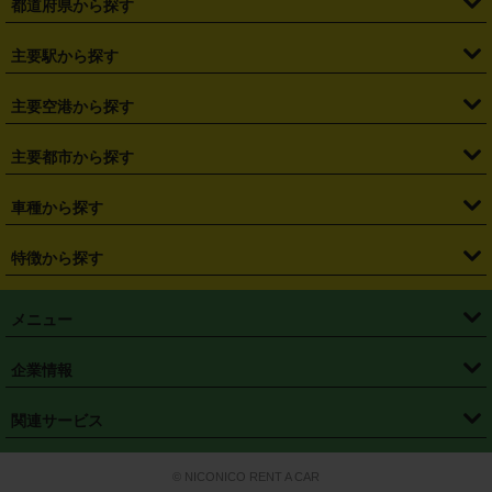
都道府県から探す
・
北海道
・
青森県
・
岩手県
・
宮城県
・
秋田県
・
山形県
主要駅から探す
・
福島県
・
東京都
・
神奈川県
・
埼玉県
・
千葉県
・
茨城県
・
札幌駅
・
仙台駅
・
新宿駅
・
池袋駅
・
渋谷駅
・
東京駅
主要空港から探す
・
栃木県
・
群馬県
・
山梨県
・
愛知県
・
静岡県
・
岐阜県
・
横浜駅
・
川崎駅
・
大宮駅
・
西船橋駅
・
柏駅
・
名古屋駅
・
新千歳空港
・
仙台空港
主要都市から探す
・
長野県
・
新潟県
・
富山県
・
石川県
・
福井県
・
大阪府
・
大阪駅
・
難波駅
・
三宮駅
・
京都駅
・
広島駅
・
博多駅
・
成田空港
・
羽田空港
・
兵庫県
・
京都府
・
滋賀県
・
和歌山県
・
奈良県
・
三重県
・
札幌市
・
仙台市
車種から探す
・
熊本駅
・
那覇空港駅
・
中部国際空港セントレア
・
関西国際空港
・
鳥取県
・
島根県
・
岡山県
・
広島県
・
山口県
・
徳島県
・
千葉市
・
さいたま市
・
軽自動車
・
コンパクトカー
・
ステーションワゴン・セダン
特徴から探す
・
大阪国際空港（伊丹空港）
・
神戸空港
・
香川県
・
愛媛県
・
高知県
・
福岡県
・
佐賀県
・
長崎県
・
横浜市
・
川崎市
・
ミニバン・ワンボックス
・
高級ミニバン・ワンボックス
・
SUV
・
岡山空港
・
徳島空港
・
ハイブリッド
・
宅配レンタカー
・
ETCカードレンタル
・
熊本県
・
大分県
・
宮崎県
・
鹿児島県
・
沖縄県
・
相模原市
・
新潟市
メニュー
・
軽トラック・商用バン
・
福岡空港
・
鹿児島空港
・
長期レンタル
・
深夜時間帯レンタル
・
免責補償プラス
・
静岡市
・
浜松市
・
・
トラック・バン
トップページ
・
はじめての方へ
・
ご利用案内
(タウンエースバン、ライトエースバン等)
企業情報
・
那覇空港
・
パーフェクト補償
・
スタッドレスタイヤ
・
直前予約
・
名古屋市
・
京都市
・
・
トラック・バン
ベストレート保証
・
予約から返却まで
・
・
店舗オリジナル
利用シーン別ガイ
(ハイエースバン・キャラバン等)
・
・
ニコパス(アプリ)
会社概要
・
ニュース
・
国際運転免許証
・
フランチャイズ募集
・
営業時間外返却サービス
・
個人情報保護
関連サービス
・
大阪市
・
堺市
ド
・
・
レッカー搬送サービス
カスタマーハラスメントに対する基本方針
・
神戸市
・
岡山市
・
・
車種・料金
カーリースなら「定額ニコノリパック」
・
店舗を探す
・
キャンペーン
© NICONICO RENT A CAR
・
特定商取引法に基づく表記
・
旅行業約款