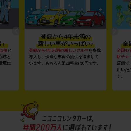
登録から4年未満の
潔」
新しい車がいっぱい♪
全
点検
と
登録から4年未満の新しいクルマ
を多数
全国47
心感と
導入し、快適な車両の提供を追求して
駅チカ
環境に
います。もちろん追加料金は0円です。
店舗で
用いた
す。