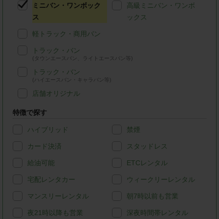
ミニバン・ワンボック
高級ミニバン・ワンボ
ス
ックス
軽トラック・商用バン
トラック・バン
(タウンエースバン、ライトエースバン等)
トラック・バン
(ハイエースバン・キャラバン等)
店舗オリジナル
特徴で探す
ハイブリッド
禁煙
カード決済
スタッドレス
給油可能
ETCレンタル
宅配レンタカー
ウィークリーレンタル
マンスリーレンタル
朝7時以前も営業
夜21時以降も営業
深夜時間帯レンタル