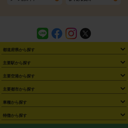
都道府県から探す
・
北海道
・
青森県
・
岩手県
・
宮城県
・
秋田県
・
山形県
主要駅から探す
・
福島県
・
東京都
・
神奈川県
・
埼玉県
・
千葉県
・
茨城県
・
札幌駅
・
仙台駅
・
新宿駅
・
池袋駅
・
渋谷駅
・
東京駅
主要空港から探す
・
栃木県
・
群馬県
・
山梨県
・
愛知県
・
静岡県
・
岐阜県
・
横浜駅
・
川崎駅
・
大宮駅
・
西船橋駅
・
柏駅
・
名古屋駅
・
新千歳空港
・
仙台空港
主要都市から探す
・
長野県
・
新潟県
・
富山県
・
石川県
・
福井県
・
大阪府
・
大阪駅
・
難波駅
・
三宮駅
・
京都駅
・
広島駅
・
博多駅
・
成田空港
・
羽田空港
・
兵庫県
・
京都府
・
滋賀県
・
和歌山県
・
奈良県
・
三重県
・
札幌市
・
仙台市
車種から探す
・
熊本駅
・
那覇空港駅
・
中部国際空港セントレア
・
関西国際空港
・
鳥取県
・
島根県
・
岡山県
・
広島県
・
山口県
・
徳島県
・
千葉市
・
さいたま市
・
軽自動車
・
コンパクトカー
・
ステーションワゴン・セダン
特徴から探す
・
大阪国際空港（伊丹空港）
・
神戸空港
・
香川県
・
愛媛県
・
高知県
・
福岡県
・
佐賀県
・
長崎県
・
横浜市
・
川崎市
・
ミニバン・ワンボックス
・
高級ミニバン・ワンボックス
・
SUV
・
岡山空港
・
徳島空港
・
ハイブリッド
・
宅配レンタカー
・
ETCカードレンタル