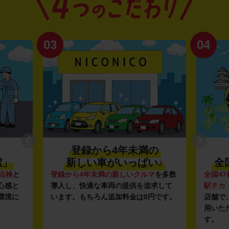
03
04
登録から4年未満の
潔」
新しい車がいっぱい♪
全
点検
と
登録から4年未満の新しいクルマ
を多数
全国47
心感と
導入し、快適な車両の提供を追求して
駅チカ
環境に
います。もちろん追加料金は0円です。
店舗で
用いた
す。