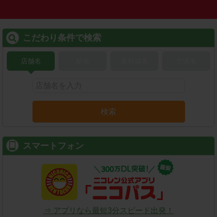
こだわり条件で検索
店舗名
駅名
新幹線名
空港名
検索
スマートフォン
⇒ アプリなら最短3分スピード出発！