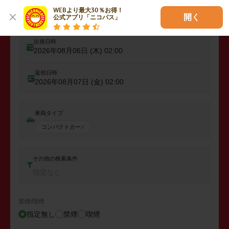
出発
出発店舗、エリアを入力
WEBより最大30％お得！

開く
公式アプリ「ニコパス」
出発日時
2026年08月06日 (木)
02:00
返却日時
2026年08月07日 (金)
02:00
車両タイプ
コンパクトカー
その他の検索条件
指定なし
禁煙/喫煙
指定無し
禁煙
喫煙