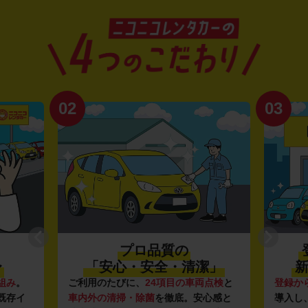
02
03
プロ品質の
〜
「安心・安全・清潔」
新
組み
。
ご利用のたびに、
24項目の車両点検
と
登録か
既存イ
車内外の清掃・除菌
を徹底。安心感と
導入し