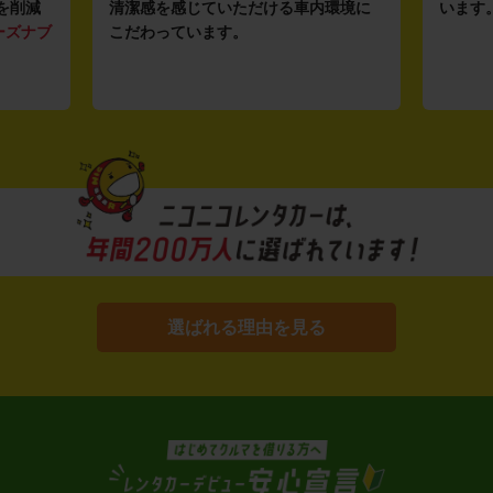
を削減
清潔感を感じていただける車内環境に
います
ーズナブ
こだわっています。
選ばれる理由を見る