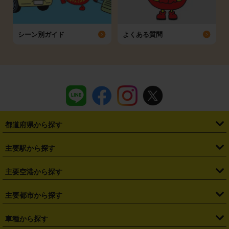
シーン別ガイド
よくある質問
都道府県から探す
・
北海道
・
青森県
・
岩手県
・
宮城県
・
秋田県
・
山形県
主要駅から探す
・
福島県
・
東京都
・
神奈川県
・
埼玉県
・
千葉県
・
茨城県
・
札幌駅
・
仙台駅
・
新宿駅
・
池袋駅
・
渋谷駅
・
東京駅
主要空港から探す
・
栃木県
・
群馬県
・
山梨県
・
愛知県
・
静岡県
・
岐阜県
・
横浜駅
・
川崎駅
・
大宮駅
・
西船橋駅
・
柏駅
・
名古屋駅
・
新千歳空港
・
仙台空港
主要都市から探す
・
長野県
・
新潟県
・
富山県
・
石川県
・
福井県
・
大阪府
・
大阪駅
・
難波駅
・
三宮駅
・
京都駅
・
広島駅
・
博多駅
・
成田空港
・
羽田空港
・
兵庫県
・
京都府
・
滋賀県
・
和歌山県
・
奈良県
・
三重県
・
札幌市
・
仙台市
車種から探す
・
熊本駅
・
那覇空港駅
・
中部国際空港セントレア
・
関西国際空港