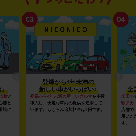
03
04
登録から4年未満の
潔」
新しい車がいっぱい♪
全
点検
と
登録から4年未満の新しいクルマ
を多数
全国47
心感と
導入し、快適な車両の提供を追求して
駅チカ
環境に
います。もちろん追加料金は0円です。
店舗で
用いた
す。