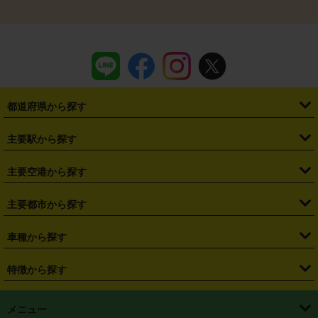
都道府県から探す
・
北海道
・
青森県
・
岩手県
・
宮城県
・
秋田県
・
山形県
主要駅から探す
・
福島県
・
東京都
・
神奈川県
・
埼玉県
・
千葉県
・
茨城県
・
札幌駅
・
仙台駅
・
新宿駅
・
池袋駅
・
渋谷駅
・
東京駅
主要空港から探す
・
栃木県
・
群馬県
・
山梨県
・
愛知県
・
静岡県
・
岐阜県
・
横浜駅
・
川崎駅
・
大宮駅
・
西船橋駅
・
柏駅
・
名古屋駅
・
新千歳空港
・
仙台空港
主要都市から探す
・
長野県
・
新潟県
・
富山県
・
石川県
・
福井県
・
大阪府
・
大阪駅
・
難波駅
・
三宮駅
・
京都駅
・
広島駅
・
博多駅
・
成田空港
・
羽田空港
・
兵庫県
・
京都府
・
滋賀県
・
和歌山県
・
奈良県
・
三重県
・
札幌市
・
仙台市
車種から探す
・
熊本駅
・
那覇空港駅
・
中部国際空港セントレア
・
関西国際空港
・
鳥取県
・
島根県
・
岡山県
・
広島県
・
山口県
・
徳島県
・
千葉市
・
さいたま市
・
軽自動車
・
コンパクトカー
・
ステーションワゴン・セダン
特徴から探す
・
大阪国際空港（伊丹空港）
・
神戸空港
・
香川県
・
愛媛県
・
高知県
・
福岡県
・
佐賀県
・
長崎県
・
横浜市
・
川崎市
・
ミニバン・ワンボックス
・
高級ミニバン・ワンボックス
・
SUV
・
岡山空港
・
徳島空港
・
ハイブリッド
・
宅配レンタカー
・
ETCカードレンタル
・
熊本県
・
大分県
・
宮崎県
・
鹿児島県
・
沖縄県
・
相模原市
・
新潟市
メニュー
・
軽トラック・商用バン