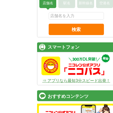
店舗名
駅名
新幹線名
空港名
検索
スマートフォン
⇒ アプリなら最短3分スピード出発！
おすすめコンテンツ