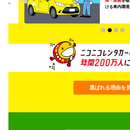
掃・除菌
を徹
う
リー
ける車内環境
選ばれる理由を