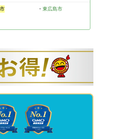
市
・
東広島市