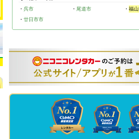
・
呉市
・
尾道市
・
福山
・
廿日市市