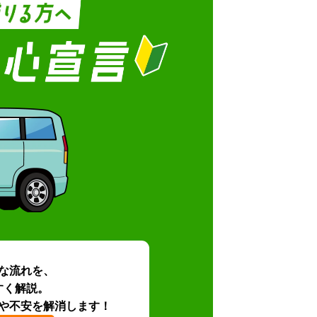
な流れを、
すく解説。
や不安を解消します！