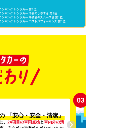
03
の
「安心・安全・清潔」
に、
24項目の車両点検
と
車内外の清