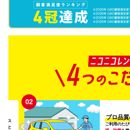
02
円〜
プロ品質
リンス
ご利用のたび
ること