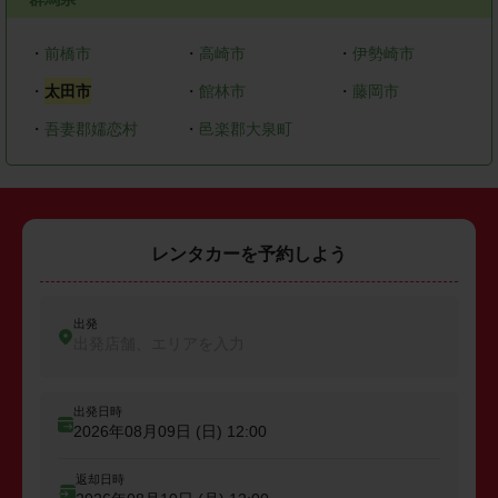
・
前橋市
・
高崎市
・
伊勢崎市
・
太田市
・
館林市
・
藤岡市
・
吾妻郡嬬恋村
・
邑楽郡大泉町
レンタカーを予約しよう
出発
出発店舗、エリアを入力
出発日時
2026年08月09日 (日)
12:00
返却日時