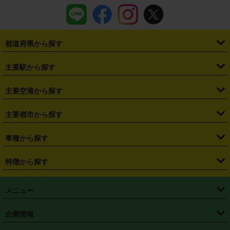
都道府県から探す
・
北海道
・
青森県
・
岩手県
・
宮城県
・
秋田県
・
山形県
主要駅から探す
・
福島県
・
東京都
・
神奈川県
・
埼玉県
・
千葉県
・
茨城県
・
札幌駅
・
仙台駅
・
新宿駅
・
池袋駅
・
渋谷駅
・
東京駅
主要空港から探す
・
栃木県
・
群馬県
・
山梨県
・
愛知県
・
静岡県
・
岐阜県
・
横浜駅
・
川崎駅
・
大宮駅
・
西船橋駅
・
柏駅
・
名古屋駅
・
新千歳空港
・
仙台空港
主要都市から探す
・
長野県
・
新潟県
・
富山県
・
石川県
・
福井県
・
大阪府
・
大阪駅
・
難波駅
・
三宮駅
・
京都駅
・
広島駅
・
博多駅
・
成田空港
・
羽田空港
・
兵庫県
・
京都府
・
滋賀県
・
和歌山県
・
奈良県
・
三重県
・
札幌市
・
仙台市
車種から探す
・
熊本駅
・
那覇空港駅
・
中部国際空港セントレア
・
関西国際空港
・
鳥取県
・
島根県
・
岡山県
・
広島県
・
山口県
・
徳島県
・
千葉市
・
さいたま市
・
軽自動車
・
コンパクトカー
・
ステーションワゴン・セダン
特徴から探す
・
大阪国際空港（伊丹空港）
・
神戸空港
・
香川県
・
愛媛県
・
高知県
・
福岡県
・
佐賀県
・
長崎県
・
横浜市
・
川崎市
・
ミニバン・ワンボックス
・
高級ミニバン・ワンボックス
・
SUV
・
岡山空港
・
徳島空港
・
ハイブリッド
・
宅配レンタカー
・
ETCカードレンタル
・
熊本県
・
大分県
・
宮崎県
・
鹿児島県
・
沖縄県
・
相模原市
・
新潟市
メニュー
・
軽トラック・商用バン
・
福岡空港
・
鹿児島空港
・
長期レンタル
・
深夜時間帯レンタル
・
免責補償プラス
・
静岡市
・
浜松市
・
・
トラック・バン
トップページ
・
はじめての方へ
・
ご利用案内
(タウンエースバン、ライトエースバン等)
企業情報
・
那覇空港
・
パーフェクト補償
・
スタッドレスタイヤ
・
直前予約
・
名古屋市
・
京都市
・
・
トラック・バン
ベストレート保証
・
予約から返却まで
・
・
店舗オリジナル
利用シーン別ガイ
(ハイエースバン・キャラバン等)