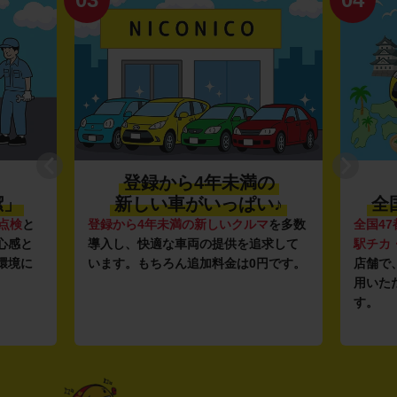
登録から4年未満の
潔」
新しい車がいっぱい♪
全
点検
と
登録から4年未満の新しいクルマ
を多数
全国47
心感と
導入し、快適な車両の提供を追求して
駅チカ
環境に
います。もちろん追加料金は0円です。
店舗で
用いた
す。