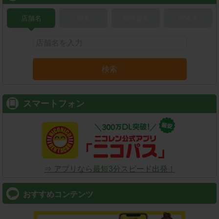
店舗名
駅名
新幹線名
空港名
検索
スマートフォン
⇒ アプリなら最短3分スピード出発！
おすすめコンテンツ