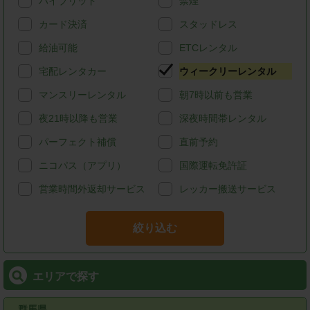
ハイブリッド
禁煙
カード決済
スタッドレス
給油可能
ETCレンタル
宅配レンタカー
ウィークリーレンタル
マンスリーレンタル
朝7時以前も営業
夜21時以降も営業
深夜時間帯レンタル
パーフェクト補償
直前予約
ニコパス（アプリ）
国際運転免許証
営業時間外返却サービス
レッカー搬送サービス
絞り込む
エリアで探す
群馬県