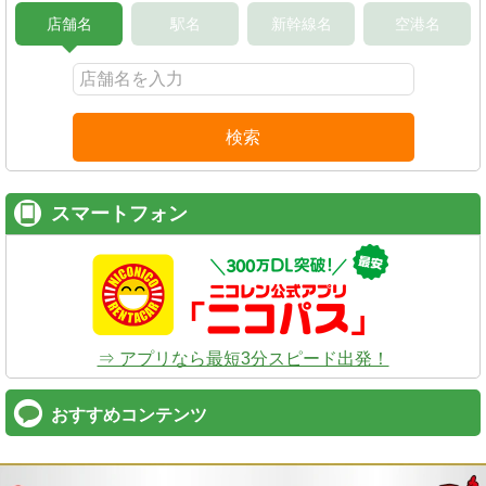
店舗名
駅名
新幹線名
空港名
検索
スマートフォン
⇒ アプリなら最短3分スピード出発！
おすすめコンテンツ