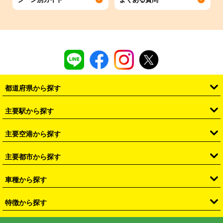
都道府県から探す
・
北海道
・
青森県
・
岩手県
・
宮城県
・
秋田県
・
山形県
主要駅から探す
・
福島県
・
東京都
・
神奈川県
・
埼玉県
・
千葉県
・
茨城県
・
札幌駅
・
仙台駅
・
新宿駅
・
池袋駅
・
渋谷駅
・
東京駅
主要空港から探す
・
栃木県
・
群馬県
・
山梨県
・
愛知県
・
静岡県
・
岐阜県
・
横浜駅
・
川崎駅
・
大宮駅
・
西船橋駅
・
柏駅
・
名古屋駅
・
新千歳空港
・
仙台空港
主要都市から探す
・
長野県
・
新潟県
・
富山県
・
石川県
・
福井県
・
大阪府
・
大阪駅
・
難波駅
・
三宮駅
・
京都駅
・
広島駅
・
博多駅
・
成田空港
・
羽田空港
・
兵庫県
・
京都府
・
滋賀県
・
和歌山県
・
奈良県
・
三重県
・
札幌市
・
仙台市
車種から探す
・
熊本駅
・
那覇空港駅
・
中部国際空港セントレア
・
関西国際空港
・
鳥取県
・
島根県
・
岡山県
・
広島県
・
山口県
・
徳島県
・
千葉市
・
さいたま市
・
軽自動車
・
コンパクトカー
・
ステーションワゴン・セダン
特徴から探す
・
大阪国際空港（伊丹空港）
・
神戸空港
・
香川県
・
愛媛県
・
高知県
・
福岡県
・
佐賀県
・
長崎県
・
横浜市
・
川崎市
・
ミニバン・ワンボックス
・
高級ミニバン・ワンボックス
・
SUV
・
岡山空港
・
徳島空港
・
ハイブリッド
・
宅配レンタカー
・
ETCカードレンタル