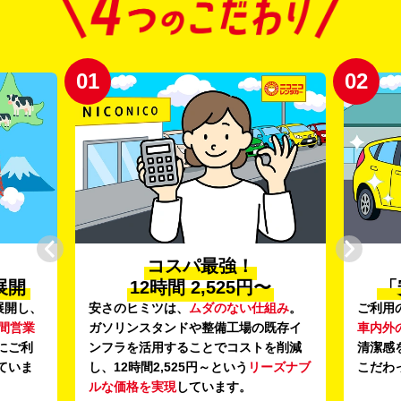
01
02
コスパ最強！
展開
12時間 2,525円〜
「
展開し、
安さのヒミツは、
ムダのない仕組み
。
ご利用
時間営業
ガソリンスタンドや整備工場の既存イ
車内外
にご利
ンフラを活用することでコストを削減
清潔感
ていま
し、12時間2,525円～という
リーズナブ
こだわ
ルな価格を実現
しています。