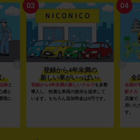
03
04
登録から4年未満の
潔」
新しい車がいっぱい♪
全
点検
と
登録から4年未満の新しいクルマ
を多数
全国47
心感と
導入し、快適な車両の提供を追求して
駅チカ
環境に
います。もちろん追加料金は0円です。
店舗で
用いた
す。