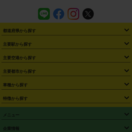
都道府県から探す
・
北海道
・
青森県
・
岩手県
・
宮城県
・
秋田県
・
山形県
主要駅から探す
・
福島県
・
東京都
・
神奈川県
・
埼玉県
・
千葉県
・
茨城県
・
札幌駅
・
仙台駅
・
新宿駅
・
池袋駅
・
渋谷駅
・
東京駅
主要空港から探す
・
栃木県
・
群馬県
・
山梨県
・
愛知県
・
静岡県
・
岐阜県
・
横浜駅
・
川崎駅
・
大宮駅
・
西船橋駅
・
柏駅
・
名古屋駅
・
新千歳空港
・
仙台空港
主要都市から探す
・
長野県
・
新潟県
・
富山県
・
石川県
・
福井県
・
大阪府
・
大阪駅
・
難波駅
・
三宮駅
・
京都駅
・
広島駅
・
博多駅
・
成田空港
・
羽田空港
・
兵庫県
・
京都府
・
滋賀県
・
和歌山県
・
奈良県
・
三重県
・
札幌市
・
仙台市
車種から探す
・
熊本駅
・
那覇空港駅
・
中部国際空港セントレア
・
関西国際空港
・
鳥取県
・
島根県
・
岡山県
・
広島県
・
山口県
・
徳島県
・
千葉市
・
さいたま市
・
軽自動車
・
コンパクトカー
・
ステーションワゴン・セダン
特徴から探す
・
大阪国際空港（伊丹空港）
・
神戸空港
・
香川県
・
愛媛県
・
高知県
・
福岡県
・
佐賀県
・
長崎県
・
横浜市
・
川崎市
・
ミニバン・ワンボックス
・
高級ミニバン・ワンボックス
・
SUV
・
岡山空港
・
徳島空港
・
ハイブリッド
・
宅配レンタカー
・
ETCカードレンタル
・
熊本県
・
大分県
・
宮崎県
・
鹿児島県
・
沖縄県
・
相模原市
・
新潟市
メニュー
・
軽トラック・商用バン
・
福岡空港
・
鹿児島空港
・
長期レンタル
・
深夜時間帯レンタル
・
免責補償プラス
・
静岡市
・
浜松市
・
・
トラック・バン
トップページ
・
はじめての方へ
・
ご利用案内
(タウンエースバン、ライトエースバン等)
企業情報
・
那覇空港
・
パーフェクト補償
・
スタッドレスタイヤ
・
直前予約
・
名古屋市
・
京都市