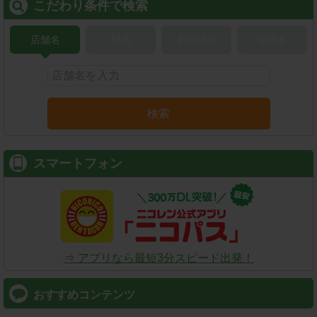
こだわり条件で検索
店舗名
駅名
新幹線名
空港名
検索
スマートフォン
⇒ アプリなら最短3分スピード出発！
おすすめコンテンツ