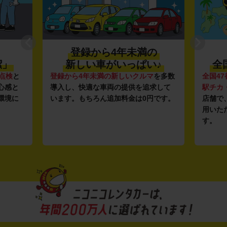
登録から4年未満の
潔」
新しい車がいっぱい♪
全
点検
と
登録から4年未満の新しいクルマ
を多数
全国47
心感と
導入し、快適な車両の提供を追求して
駅チカ
環境に
います。もちろん追加料金は0円です。
店舗で
用いた
す。