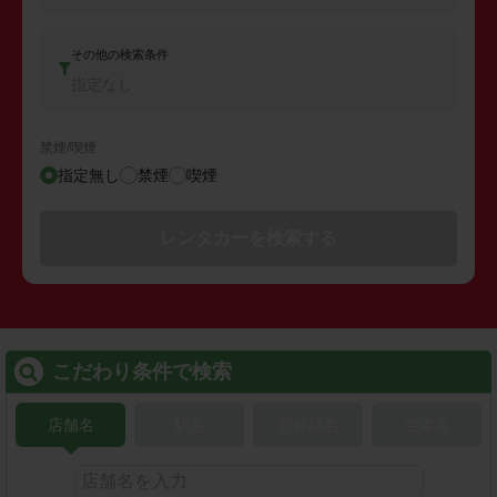
その他の検索条件
指定なし
禁煙/喫煙
指定無し
禁煙
喫煙
レンタカーを検索する
こだわり条件で検索
店舗名
駅名
新幹線名
空港名