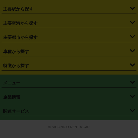
・
北海道
・
青森県
・
岩手県
・
宮城県
・
秋田県
・
山形県
主要駅から探す
・
福島県
・
東京都
・
神奈川県
・
埼玉県
・
千葉県
・
茨城県
・
札幌駅
・
仙台駅
・
新宿駅
・
池袋駅
・
渋谷駅
・
東京駅
主要空港から探す
・
栃木県
・
群馬県
・
山梨県
・
愛知県
・
静岡県
・
岐阜県
・
横浜駅
・
川崎駅
・
大宮駅
・
西船橋駅
・
柏駅
・
名古屋駅
・
新千歳空港
・
仙台空港
主要都市から探す
・
長野県
・
新潟県
・
富山県
・
石川県
・
福井県
・
大阪府
・
大阪駅
・
難波駅
・
三宮駅
・
京都駅
・
広島駅
・
博多駅
・
成田空港
・
羽田空港
・
兵庫県
・
京都府
・
滋賀県
・
和歌山県
・
奈良県
・
三重県
・
札幌市
・
仙台市
車種から探す
・
熊本駅
・
那覇空港駅
・
中部国際空港セントレア
・
関西国際空港
・
鳥取県
・
島根県
・
岡山県
・
広島県
・
山口県
・
徳島県
・
千葉市
・
さいたま市
・
軽自動車
・
コンパクトカー
・
ステーションワゴン・セダン
特徴から探す
・
大阪国際空港（伊丹空港）
・
神戸空港
・
香川県
・
愛媛県
・
高知県
・
福岡県
・
佐賀県
・
長崎県
・
横浜市
・
川崎市
・
ミニバン・ワンボックス
・
高級ミニバン・ワンボックス
・
SUV
・
岡山空港
・
徳島空港
・
ハイブリッド
・
宅配レンタカー
・
ETCカードレンタル
・
熊本県
・
大分県
・
宮崎県
・
鹿児島県
・
沖縄県
・
相模原市
・
新潟市
メニュー
・
軽トラック・商用バン
・
福岡空港
・
鹿児島空港
・
長期レンタル
・
深夜時間帯レンタル
・
免責補償プラス
・
静岡市
・
浜松市
・
・
トラック・バン
トップページ
・
はじめての方へ
・
ご利用案内
(タウンエースバン、ライトエースバン等)
企業情報
・
那覇空港
・
パーフェクト補償
・
スタッドレスタイヤ
・
直前予約
・
名古屋市
・
京都市
・
・
トラック・バン
ベストレート保証
・
予約から返却まで
・
・
店舗オリジナル
利用シーン別ガイ
(ハイエースバン・キャラバン等)
・
・
ニコパス(アプリ)
会社概要
・
ニュース
・
国際運転免許証
・
フランチャイズ募集
・
営業時間外返却サービス
・
個人情報保護
関連サービス
・
大阪市
・
堺市
ド
・
・
レッカー搬送サービス
カスタマーハラスメントに対する基本方針
・
神戸市
・
岡山市
・
・
車種・料金
カーリースなら「定額ニコノリパック」
・
店舗を探す
・
キャンペーン
© NICONICO RENT A CAR
・
特定商取引法に基づく表記
・
旅行業約款
・
広島市
・
北九州市
・
・
会員特典
超短期カーリースの「ニコリース」
・
選ばれる理由
・
安心・安全への取