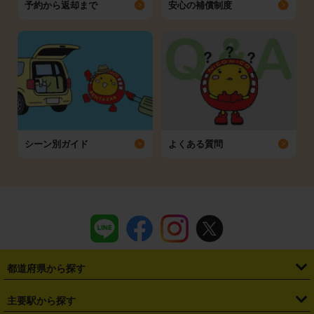
予約から返却まで
安心の補償制度
シーン別ガイド
よくある質問
都道府県から探す
・
北海道
・
青森県
・
岩手県
・
宮城県
・
秋田県
・
山形県
主要駅から探す