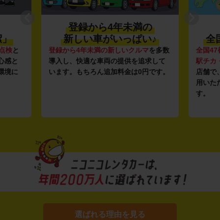
登録から4年未満の
潔」
新しい車がいっぱい♪
全
点検
と
登録から4年未満の新しいクルマ
を多数
全国47
心感と
導入し、快適な車両の提供を追求して
駅チカ
環境に
います。もちろん追加料金は0円です。
店舗で
用いた
す。
選ばれる理由を見る