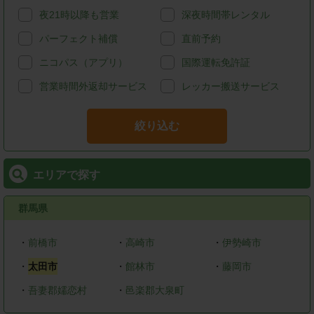
夜21時以降も営業
深夜時間帯レンタル
パーフェクト補償
直前予約
ニコパス（アプリ）
国際運転免許証
営業時間外返却サービス
レッカー搬送サービス
絞り込む
エリアで探す
群馬県
・
前橋市
・
高崎市
・
伊勢崎市
・
太田市
・
館林市
・
藤岡市
・
吾妻郡嬬恋村
・
邑楽郡大泉町