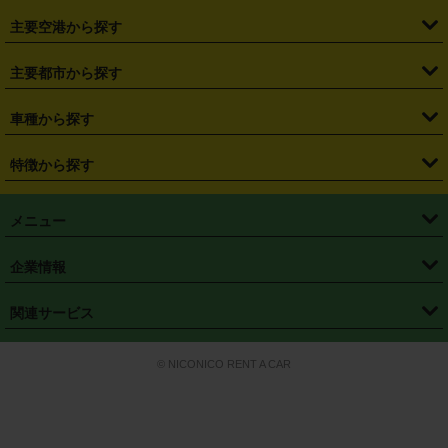
・
福島県
・
東京都
・
神奈川県
・
埼玉県
・
千葉県
・
茨城県
・
札幌駅
・
仙台駅
・
新宿駅
・
池袋駅
・
渋谷駅
・
東京駅
主要空港から探す
・
栃木県
・
群馬県
・
山梨県
・
愛知県
・
静岡県
・
岐阜県
・
横浜駅
・
川崎駅
・
大宮駅
・
西船橋駅
・
柏駅
・
名古屋駅
・
新千歳空港
・
仙台空港
主要都市から探す
・
長野県
・
新潟県
・
富山県
・
石川県
・
福井県
・
大阪府
・
大阪駅
・
難波駅
・
三宮駅
・
京都駅
・
広島駅
・
博多駅
・
成田空港
・
羽田空港
・
兵庫県
・
京都府
・
滋賀県
・
和歌山県
・
奈良県
・
三重県
・
札幌市
・
仙台市
車種から探す
・
熊本駅
・
那覇空港駅
・
中部国際空港セントレア
・
関西国際空港
・
鳥取県
・
島根県
・
岡山県
・
広島県
・
山口県
・
徳島県
・
千葉市
・
さいたま市
・
軽自動車
・
コンパクトカー
・
ステーションワゴン・セダン
特徴から探す
・
大阪国際空港（伊丹空港）
・
神戸空港
・
香川県
・
愛媛県
・
高知県
・
福岡県
・
佐賀県
・
長崎県
・
横浜市
・
川崎市
・
ミニバン・ワンボックス
・
高級ミニバン・ワンボックス
・
SUV
・
岡山空港
・
徳島空港
・
ハイブリッド
・
宅配レンタカー
・
ETCカードレンタル
・
熊本県
・
大分県
・
宮崎県
・
鹿児島県
・
沖縄県
・
相模原市
・
新潟市
メニュー
・
軽トラック・商用バン
・
福岡空港
・
鹿児島空港
・
長期レンタル
・
深夜時間帯レンタル
・
免責補償プラス
・
静岡市
・
浜松市
・
・
トラック・バン
トップページ
・
はじめての方へ
・
ご利用案内
(タウンエースバン、ライトエースバン等)
企業情報
・
那覇空港
・
パーフェクト補償
・
スタッドレスタイヤ
・
直前予約
・
名古屋市
・
京都市
・
・
トラック・バン
ベストレート保証
・
予約から返却まで
・
・
店舗オリジナル
利用シーン別ガイ
(ハイエースバン・キャラバン等)
・
・
ニコパス(アプリ)
会社概要
・
ニュース
・
国際運転免許証
・
フランチャイズ募集
・
営業時間外返却サービス
・
個人情報保護
関連サービス
・
大阪市
・
堺市
ド
・
・
レッカー搬送サービス
カスタマーハラスメントに対する基本方針
・
神戸市
・
岡山市
・
・
車種・料金
カーリースなら「定額ニコノリパック」
・
店舗を探す
・
キャンペーン
© NICONICO RENT A CAR
・
特定商取引法に基づく表記
・
旅行業約款
・
広島市
・
北九州市
・
・
会員特典
超短期カーリースの「ニコリース」
・
選ばれる理由
・
安心・安全への取
り組み
・
福岡市
・
熊本市
・
清潔・快適な車内
・
徹底した車両点検
・
新しいクルマ