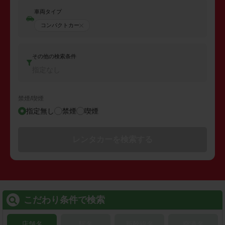
車両タイプ
コンパクトカー
その他の検索条件
指定なし
禁煙/喫煙
指定無し
禁煙
喫煙
レンタカーを検索する
こだわり条件で検索
店舗名
駅名
新幹線名
空港名