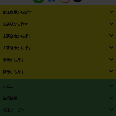
都道府県から探す
・
北海道
・
青森県
・
岩手県
・
宮城県
・
秋田県
・
山形県
主要駅から探す
・
福島県
・
東京都
・
神奈川県
・
埼玉県
・
千葉県
・
茨城県
・
札幌駅
・
仙台駅
・
新宿駅
・
池袋駅
・
渋谷駅
・
東京駅
主要空港から探す
・
栃木県
・
群馬県
・
山梨県
・
愛知県
・
静岡県
・
岐阜県
・
横浜駅
・
川崎駅
・
大宮駅
・
西船橋駅
・
柏駅
・
名古屋駅
・
新千歳空港
・
仙台空港
主要都市から探す
・
長野県
・
新潟県
・
富山県
・
石川県
・
福井県
・
大阪府
・
大阪駅
・
難波駅
・
三宮駅
・
京都駅
・
広島駅
・
博多駅
・
成田空港
・
羽田空港
・
兵庫県
・
京都府
・
滋賀県
・
和歌山県
・
奈良県
・
三重県
・
札幌市
・
仙台市
車種から探す
・
熊本駅
・
那覇空港駅
・
中部国際空港セントレア
・
関西国際空港
・
鳥取県
・
島根県
・
岡山県
・
広島県
・
山口県
・
徳島県
・
千葉市
・
さいたま市
・
軽自動車
・
コンパクトカー
・
ステーションワゴン・セダン
特徴から探す
・
大阪国際空港（伊丹空港）
・
神戸空港
・
香川県
・
愛媛県
・
高知県
・
福岡県
・
佐賀県
・
長崎県
・
横浜市
・
川崎市
・
ミニバン・ワンボックス
・
高級ミニバン・ワンボックス
・
SUV
・
岡山空港
・
徳島空港
・
ハイブリッド
・
宅配レンタカー
・
ETCカードレンタル
・
熊本県
・
大分県
・
宮崎県
・
鹿児島県
・
沖縄県
・
相模原市
・
新潟市
メニュー
・
軽トラック・商用バン
・
福岡空港
・
鹿児島空港
・
長期レンタル
・
深夜時間帯レンタル
・
免責補償プラス
・
静岡市
・
浜松市
・
・
トラック・バン
トップページ
・
はじめての方へ
・
ご利用案内
(タウンエースバン、ライトエースバン等)
企業情報
・
那覇空港
・
パーフェクト補償
・
スタッドレスタイヤ
・
直前予約
・
名古屋市
・
京都市
・
・
トラック・バン
ベストレート保証
・
予約から返却まで
・
・
店舗オリジナル
利用シーン別ガイ
(ハイエースバン・キャラバン等)
・
・
ニコパス(アプリ)
会社概要
・
ニュース
・
国際運転免許証
・
フランチャイズ募集
・
営業時間外返却サービス
・
個人情報保護
関連サービス
・
大阪市
・
堺市
ド