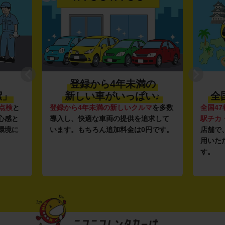
登録から4年未満の
潔」
新しい車がいっぱい♪
全
点検
と
登録から4年未満の新しいクルマ
を多数
全国47
心感と
導入し、快適な車両の提供を追求して
駅チカ
環境に
います。もちろん追加料金は0円です。
店舗で
用いた
す。