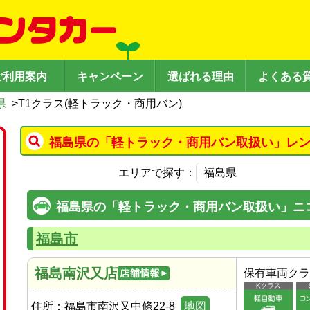
ご利用案内
キャンペーン
選ばれる理由
よくある
県
>
T1クラス(軽トラック・商用バン)
福島県の「軽トラック・商用バン取扱い」レン
エリアで探す：
福島県の「軽トラック・商用バン取扱い」ニ
福島市
福島南沢又店
保有車両クラ
住所：
福島市南沢又中條22-8
地図