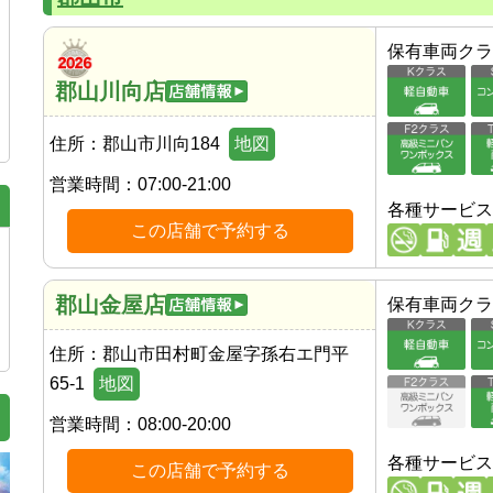
保有車両クラ
郡山川向店
住所：
郡山市川向184
地図
営業時間：
07:00-21:00
各種サービス
この店舗で予約する
郡山金屋店
保有車両クラ
住所：
郡山市田村町金屋字孫右エ門平
65-1
地図
営業時間：
08:00-20:00
各種サービス
この店舗で予約する