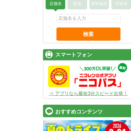
店舗名
駅名
新幹線名
空港名
検索
スマートフォン
⇒ アプリなら最短3分スピード出発！
おすすめコンテンツ