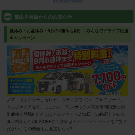
1
2
3
4
5
6
7
8
9
10
郡山川向店からのお知らせ
夏休み・お盆休み・9月の4連休も割引！みんなでドライブ応援
キャンペーン
ノア、ヴォクシー、セレナ、ステップワゴン、アルファード、
ベルファイアなど、ミニバン・ワンボックス車が期間限定の割
引価格で登場!! たとえばアルファード1泊2日（36時間）のレン
タル料金が7,700円OFFに！詳細は
キャンペーンページ
をご覧く
ださい。この機会をお見逃しなく!!