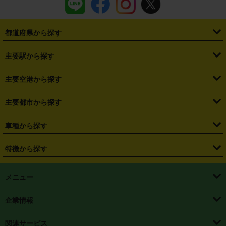
都道府県から探す
・
北海道
・
青森県
・
岩手県
・
宮城県
・
秋田県
・
山形県
主要駅から探す
・
福島県
・
東京都
・
神奈川県
・
埼玉県
・
千葉県
・
茨城県
・
札幌駅
・
仙台駅
・
新宿駅
・
池袋駅
・
渋谷駅
・
東京駅
主要空港から探す
・
栃木県
・
群馬県
・
山梨県
・
愛知県
・
静岡県
・
岐阜県
・
横浜駅
・
川崎駅
・
大宮駅
・
西船橋駅
・
柏駅
・
名古屋駅
・
新千歳空港
・
仙台空港
主要都市から探す
・
長野県
・
新潟県
・
富山県
・
石川県
・
福井県
・
大阪府
・
大阪駅
・
難波駅
・
三宮駅
・
京都駅
・
広島駅
・
博多駅
・
成田空港
・
羽田空港
・
兵庫県
・
京都府
・
滋賀県
・
和歌山県
・
奈良県
・
三重県
・
札幌市
・
仙台市
車種から探す
・
熊本駅
・
那覇空港駅
・
中部国際空港セントレア
・
関西国際空港
・
鳥取県
・
島根県
・
岡山県
・
広島県
・
山口県
・
徳島県
・
千葉市
・
さいたま市
・
軽自動車
・
コンパクトカー
・
ステーションワゴン・セダン
特徴から探す
・
大阪国際空港（伊丹空港）
・
神戸空港
・
香川県
・
愛媛県
・
高知県
・
福岡県
・
佐賀県
・
長崎県
・
横浜市
・
川崎市
・
ミニバン・ワンボックス
・
高級ミニバン・ワンボックス
・
SUV
・
岡山空港
・
徳島空港
・
ハイブリッド
・
宅配レンタカー
・
ETCカードレンタル
・
熊本県
・
大分県
・
宮崎県
・
鹿児島県
・
沖縄県
・
相模原市
・
新潟市
メニュー
・
軽トラック・商用バン
・
福岡空港
・
鹿児島空港
・
長期レンタル
・
深夜時間帯レンタル
・
免責補償プラス
・
静岡市
・
浜松市
・
・
トラック・バン
トップページ
・
はじめての方へ
・
ご利用案内
(タウンエースバン、ライトエースバン等)
企業情報
・
那覇空港
・
パーフェクト補償
・
スタッドレスタイヤ
・
直前予約
・
名古屋市
・
京都市
・
・
トラック・バン
ベストレート保証
・
予約から返却まで
・
・
店舗オリジナル
利用シーン別ガイ
(ハイエースバン・キャラバン等)
・
・
ニコパス(アプリ)
会社概要
・
ニュース
・
国際運転免許証
・
フランチャイズ募集
・
営業時間外返却サービス
・
個人情報保護
関連サービス
・
大阪市
・
堺市
ド