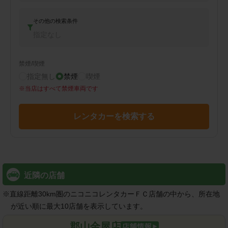
その他の検索条件
指定なし
禁煙/喫煙
指定無し
禁煙
喫煙
※
当店はすべて禁煙車両です
レンタカーを検索する
近隣の店舗
※
直線距離30km圏のニコニコレンタカーＦＣ店舗の中から、所在地
が近い順に最大10店舗を表示しています。
郡山金屋店