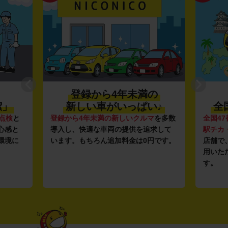
ら4年未満の
利便性抜群★
車がいっぱい♪
全国約1,500店舗を展開
満の新しいクルマ
を多数
全国47都道府県に1,500店舗
を展開し、
車両の提供を追求して
駅チカ・空港周辺
の店舗や
24時間営業
ん追加料金は0円です。
店舗で、いつでもどこでも気軽にご利
用いただける利便性にこだわっていま
す。