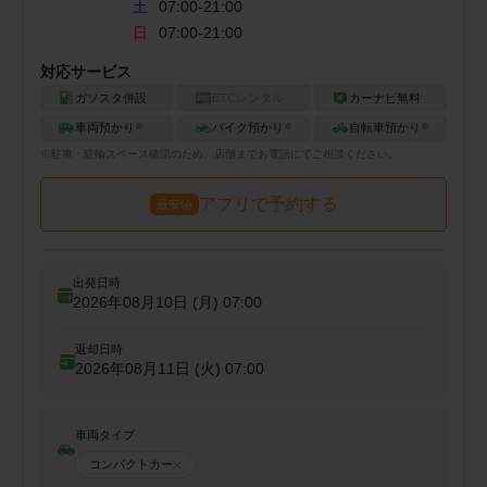
土
07:00-21:00
日
07:00-21:00
対応サービス
ガソスタ併設
ETCレンタル
カーナビ無料
車両預かり
バイク預かり
自転車預かり
※
※
※
※
駐車・駐輪
スペース確認のため、店舗までお電話にてご相談ください。
アプリで予約する
最安値
出発日時
2026年08月10日 (月)
07:00
返却日時
2026年08月11日 (火)
07:00
車両タイプ
コンパクトカー