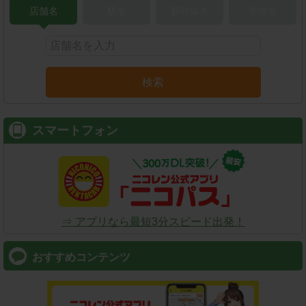
店舗名
駅名
新幹線名
空港名
検索
スマートフォン
⇒ アプリなら最短3分スピード出発！
おすすめコンテンツ