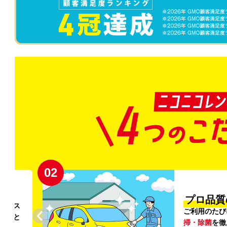
02
円〜
プロ品質
リンス
ご利用のたび
ること
掃・除菌
を徹