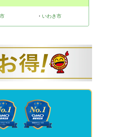
市
・
いわき市