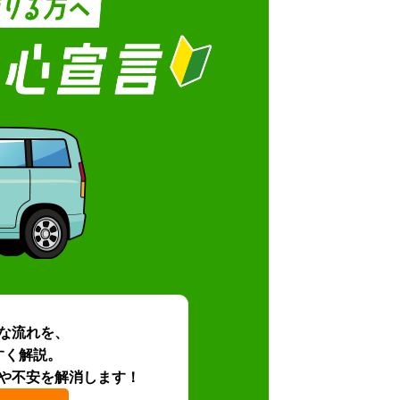
な流れを、
すく解説。
や不安を解消します！