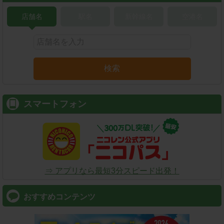
店舗名
駅名
新幹線名
空港名
検索
スマートフォン
⇒ アプリなら最短3分スピード出発！
おすすめコンテンツ