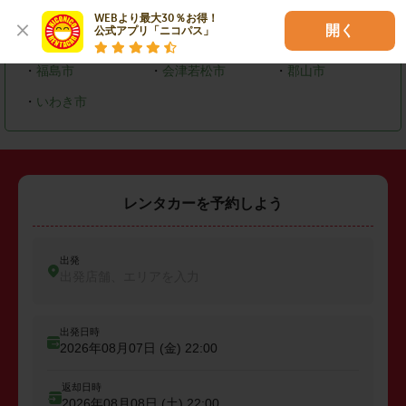
WEBより最大30％お得！

福島県
開く
公式アプリ「ニコパス」
・
福島市
・
会津若松市
・
郡山市
・
いわき市
レンタカーを予約しよう
出発
出発店舗、エリアを入力
出発日時
2026年08月07日 (金)
22:00
返却日時
2026年08月08日 (土)
22:00