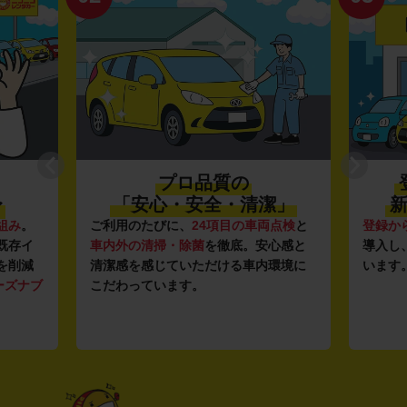
プロ品質の
〜
「安心・安全・清潔」
新
組み
。
ご利用のたびに、
24項目の車両点検
と
登録か
既存イ
車内外の清掃・除菌
を徹底。安心感と
導入し
を削減
清潔感を感じていただける車内環境に
います
ーズナブ
こだわっています。