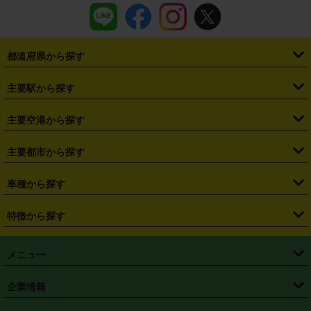
都道府県から探す
・
北海道
・
青森県
・
岩手県
・
宮城県
・
秋田県
・
山形県
主要駅から探す
・
福島県
・
東京都
・
神奈川県
・
埼玉県
・
千葉県
・
茨城県
・
札幌駅
・
仙台駅
・
新宿駅
・
池袋駅
・
渋谷駅
・
東京駅
主要空港から探す
・
栃木県
・
群馬県
・
山梨県
・
愛知県
・
静岡県
・
岐阜県
・
横浜駅
・
川崎駅
・
大宮駅
・
西船橋駅
・
柏駅
・
名古屋駅
・
新千歳空港
・
仙台空港
主要都市から探す
・
長野県
・
新潟県
・
富山県
・
石川県
・
福井県
・
大阪府
・
大阪駅
・
難波駅
・
三宮駅
・
京都駅
・
広島駅
・
博多駅
・
成田空港
・
羽田空港
・
兵庫県
・
京都府
・
滋賀県
・
和歌山県
・
奈良県
・
三重県
・
札幌市
・
仙台市
車種から探す
・
熊本駅
・
那覇空港駅
・
中部国際空港セントレア
・
関西国際空港
・
鳥取県
・
島根県
・
岡山県
・
広島県
・
山口県
・
徳島県
・
千葉市
・
さいたま市
・
軽自動車
・
コンパクトカー
・
ステーションワゴン・セダン
特徴から探す
・
大阪国際空港（伊丹空港）
・
神戸空港
・
香川県
・
愛媛県
・
高知県
・
福岡県
・
佐賀県
・
長崎県
・
横浜市
・
川崎市
・
ミニバン・ワンボックス
・
高級ミニバン・ワンボックス
・
SUV
・
岡山空港
・
徳島空港
・
ハイブリッド
・
宅配レンタカー
・
ETCカードレンタル
・
熊本県
・
大分県
・
宮崎県
・
鹿児島県
・
沖縄県
・
相模原市
・
新潟市
メニュー
・
軽トラック・商用バン
・
福岡空港
・
鹿児島空港
・
長期レンタル
・
深夜時間帯レンタル
・
免責補償プラス
・
静岡市
・
浜松市
・
・
トラック・バン
トップページ
・
はじめての方へ
・
ご利用案内
(タウンエースバン、ライトエースバン等)
企業情報
・
那覇空港
・
パーフェクト補償
・
スタッドレスタイヤ
・
直前予約
・
名古屋市
・
京都市
・
・
トラック・バン
ベストレート保証
・
予約から返却まで
・
・
店舗オリジナル
利用シーン別ガイ
(ハイエースバン・キャラバン等)