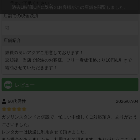
予めご了承ください。
5
名
過去1時間以内に
のお客様がこの店舗を閲覧しました。
店舗での現金決済
可
店舗紹介
燃費の良いアクアご用意しております！

返却後、当店で給油のお客様、フリー看板価格より10円/L引きで
給油させていただきます！
レビュー
50代男性
2026/07/04
ガソリンスタンドと併設で、忙しい中優しくご対応頂き、ありがとう
ございました。
レンタカーは快適に利用させて頂きました。
また機会がありましたら、利用させて頂きます。ありがとうございま