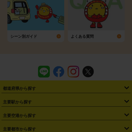
シーン別ガイド
よくある質問
都道府県から探す
・
北海道
・
青森県
・
岩手県
・
宮城県
・
秋田県
・
山形県
主要駅から探す
・
福島県
・
東京都
・
神奈川県
・
埼玉県
・
千葉県
・
茨城県
・
札幌駅
・
仙台駅
・
新宿駅
・
池袋駅
・
渋谷駅
・
東京駅
主要空港から探す
・
栃木県
・
群馬県
・
山梨県
・
愛知県
・
静岡県
・
岐阜県
・
横浜駅
・
川崎駅
・
大宮駅
・
西船橋駅
・
柏駅
・
名古屋駅
・
新千歳空港
・
仙台空港
主要都市から探す
・
長野県
・
新潟県
・
富山県
・
石川県
・
福井県
・
大阪府