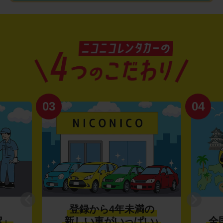
03
04
登録から4年未満の
潔」
新しい車がいっぱい♪
全