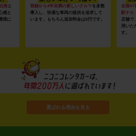
点検
と
登録から4年未満の新しいクルマ
を多数
全国47
心感と
導入し、快適な車両の提供を追求して
駅チカ
環境に
います。もちろん追加料金は0円です。
店舗で
用いた
す。
選ばれる理由を見る