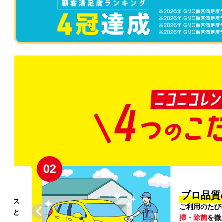
02
円〜
プロ品質
リンス
ご利用のたび
ること
掃・除菌
を徹