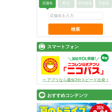
店舗名
駅名
新幹線名
空港名
検索
スマートフォン
⇒ アプリなら最短3分スピード出発！
おすすめコンテンツ