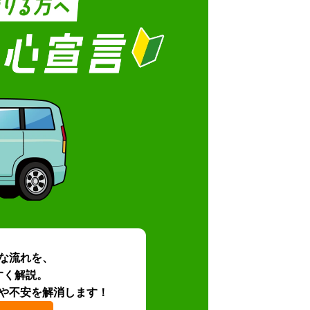
な流れを、
すく解説。
や不安を解消します！