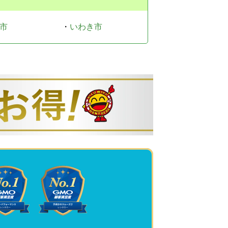
市
・
いわき市