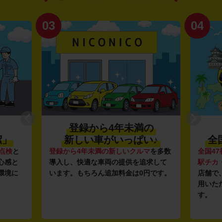
03
04
登録から4年未満の
潔」
新しい車がいっぱい♪
全
点検
と
登録から4年未満の新しいクルマ
を多数
全国47
心感と
導入し、快適な車両の提供を追求して
駅チカ
環境に
います。もちろん追加料金は0円です。
店舗で
用いた
す。