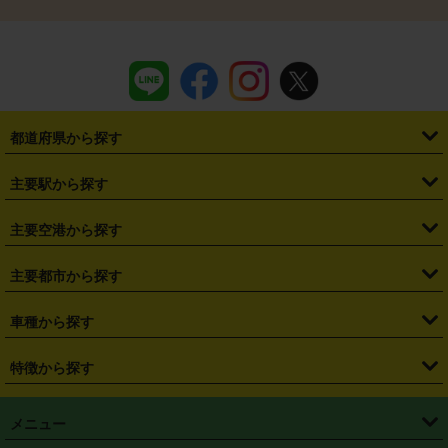
都道府県から探す
・
北海道
・
青森県
・
岩手県
・
宮城県
・
秋田県
・
山形県
主要駅から探す
・
福島県
・
東京都
・
神奈川県
・
埼玉県
・
千葉県
・
茨城県
・
札幌駅
・
仙台駅
・
新宿駅
・
池袋駅
・
渋谷駅
・
東京駅
主要空港から探す
・
栃木県
・
群馬県
・
山梨県
・
愛知県
・
静岡県
・
岐阜県
・
横浜駅
・
川崎駅
・
大宮駅
・
西船橋駅
・
柏駅
・
名古屋駅
・
新千歳空港
・
仙台空港
主要都市から探す
・
長野県
・
新潟県
・
富山県
・
石川県
・
福井県
・
大阪府
・
大阪駅
・
難波駅
・
三宮駅
・
京都駅
・
広島駅
・
博多駅
・
成田空港
・
羽田空港
・
兵庫県
・
京都府
・
滋賀県
・
和歌山県
・
奈良県
・
三重県
・
札幌市
・
仙台市
車種から探す
・
熊本駅
・
那覇空港駅
・
中部国際空港セントレア
・
関西国際空港
・
鳥取県
・
島根県
・
岡山県
・
広島県
・
山口県
・
徳島県
・
千葉市
・
さいたま市
・
軽自動車
・
コンパクトカー
・
ステーションワゴン・セダン
特徴から探す
・
大阪国際空港（伊丹空港）
・
神戸空港
・
香川県
・
愛媛県
・
高知県
・
福岡県
・
佐賀県
・
長崎県
・
横浜市
・
川崎市
・
ミニバン・ワンボックス
・
高級ミニバン・ワンボックス
・
SUV
・
岡山空港
・
徳島空港
・
ハイブリッド
・
宅配レンタカー
・
ETCカードレンタル
・
熊本県
・
大分県
・
宮崎県
・
鹿児島県
・
沖縄県
・
相模原市
・
新潟市
メニュー
・
軽トラック・商用バン
・
福岡空港
・
鹿児島空港
・
長期レンタル
・
深夜時間帯レンタル
・
免責補償プラス