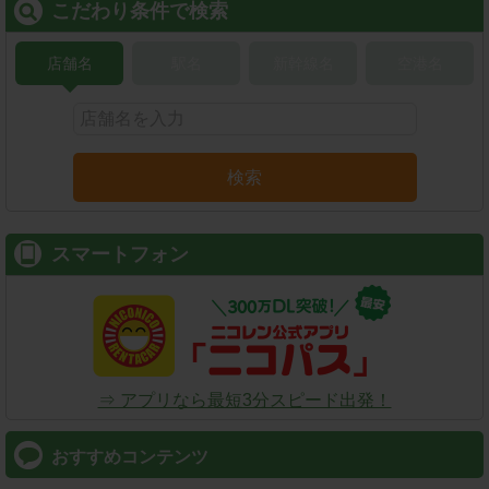
こだわり条件で検索
店舗名
駅名
新幹線名
空港名
検索
スマートフォン
⇒ アプリなら最短3分スピード出発！
おすすめコンテンツ