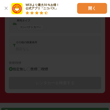
返却日時
WEBより最大30％お得！

2026年08月11日 (火)
11:00
開く
公式アプリ「ニコパス」
車両タイプ
コンパクトカー
その他の検索条件
指定なし
禁煙/喫煙
指定無し
禁煙
喫煙
レンタカーを検索する