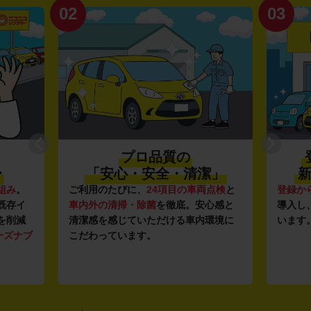
02
03
プロ品質の
〜
「安心・安全・清潔」
新
組み
。
ご利用のたびに、
24項目の車両点検
と
登録か
既存イ
車内外の清掃・除菌
を徹底。安心感と
導入し
を削減
清潔感を感じていただける車内環境に
います
ーズナブ
こだわっています。