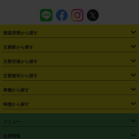
都道府県から探す
・
北海道
・
青森県
・
岩手県
・
宮城県
・
秋田県
・
山形県
主要駅から探す
・
福島県
・
東京都
・
神奈川県
・
埼玉県
・
千葉県
・
茨城県
・
札幌駅
・
仙台駅
・
新宿駅
・
池袋駅
・
渋谷駅
・
東京駅
主要空港から探す
・
栃木県
・
群馬県
・
山梨県
・
愛知県
・
静岡県
・
岐阜県
・
横浜駅
・
川崎駅
・
大宮駅
・
西船橋駅
・
柏駅
・
名古屋駅
・
新千歳空港
・
仙台空港
主要都市から探す
・
長野県
・
新潟県
・
富山県
・
石川県
・
福井県
・
大阪府
・
大阪駅
・
難波駅
・
三宮駅
・
京都駅
・
広島駅
・
博多駅
・
成田空港
・
羽田空港
・
兵庫県
・
京都府
・
滋賀県
・
和歌山県
・
奈良県
・
三重県
・
札幌市
・
仙台市
車種から探す
・
熊本駅
・
那覇空港駅
・
中部国際空港セントレア
・
関西国際空港
・
鳥取県
・
島根県
・
岡山県
・
広島県
・
山口県
・
徳島県
・
千葉市
・
さいたま市
・
軽自動車
・
コンパクトカー
・
ステーションワゴン・セダン
特徴から探す
・
大阪国際空港（伊丹空港）
・
神戸空港
・
香川県
・
愛媛県
・
高知県
・
福岡県
・
佐賀県
・
長崎県
・
横浜市
・
川崎市
・
ミニバン・ワンボックス
・
高級ミニバン・ワンボックス
・
SUV
・
岡山空港
・
徳島空港
・
ハイブリッド
・
宅配レンタカー
・
ETCカードレンタル
・
熊本県
・
大分県
・
宮崎県
・
鹿児島県
・
沖縄県
・
相模原市
・
新潟市
メニュー
・
軽トラック・商用バン
・
福岡空港
・
鹿児島空港
・
長期レンタル
・
深夜時間帯レンタル
・
免責補償プラス
・
静岡市
・
浜松市
・
・
トラック・バン
トップページ
・
はじめての方へ
・
ご利用案内
(タウンエースバン、ライトエースバン等)
企業情報
・
那覇空港
・
パーフェクト補償
・
スタッドレスタイヤ
・
直前予約