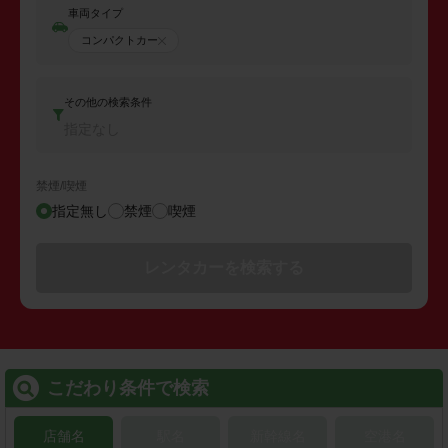
車両タイプ
コンパクトカー
その他の検索条件
指定なし
禁煙/喫煙
指定無し
禁煙
喫煙
レンタカーを検索する
こだわり条件で検索
店舗名
駅名
新幹線名
空港名