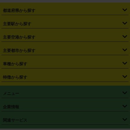
都道府県から探す
・
北海道
・
青森県
・
岩手県
・
宮城県
・
秋田県
・
山形県
主要駅から探す
・
福島県
・
東京都
・
神奈川県
・
埼玉県
・
千葉県
・
茨城県
・
札幌駅
・
仙台駅
・
新宿駅
・
池袋駅
・
渋谷駅
・
東京駅
主要空港から探す
・
栃木県
・
群馬県
・
山梨県
・
愛知県
・
静岡県
・
岐阜県
・
横浜駅
・
川崎駅
・
大宮駅
・
西船橋駅
・
柏駅
・
名古屋駅
・
新千歳空港
・
仙台空港
主要都市から探す
・
長野県
・
新潟県
・
富山県
・
石川県
・
福井県
・
大阪府
・
大阪駅
・
難波駅
・
三宮駅
・
京都駅
・
広島駅
・
博多駅
・
成田空港
・
羽田空港
・
兵庫県
・
京都府
・
滋賀県
・
和歌山県
・
奈良県
・
三重県
・
札幌市
・
仙台市
車種から探す
・
熊本駅
・
那覇空港駅
・
中部国際空港セントレア
・
関西国際空港
・
鳥取県
・
島根県
・
岡山県
・
広島県
・
山口県
・
徳島県
・
千葉市
・
さいたま市
・
軽自動車
・
コンパクトカー
・
ステーションワゴン・セダン
特徴から探す
・
大阪国際空港（伊丹空港）
・
神戸空港
・
香川県
・
愛媛県
・
高知県
・
福岡県
・
佐賀県
・
長崎県
・
横浜市
・
川崎市
・
ミニバン・ワンボックス
・
高級ミニバン・ワンボックス
・
SUV
・
岡山空港
・
徳島空港
・
ハイブリッド
・
宅配レンタカー
・
ETCカードレンタル
・
熊本県
・
大分県
・
宮崎県
・
鹿児島県
・
沖縄県
・
相模原市
・
新潟市
メニュー
・
軽トラック・商用バン
・
福岡空港
・
鹿児島空港
・
長期レンタル
・
深夜時間帯レンタル
・
免責補償プラス
・
静岡市
・
浜松市
・
・
トラック・バン
トップページ
・
はじめての方へ
・
ご利用案内
(タウンエースバン、ライトエースバン等)
企業情報
・
那覇空港
・
パーフェクト補償
・
スタッドレスタイヤ
・
直前予約
・
名古屋市
・
京都市
・
・
トラック・バン
ベストレート保証
・
予約から返却まで
・
・
店舗オリジナル
利用シーン別ガイ
(ハイエースバン・キャラバン等)
・
・
ニコパス(アプリ)
会社概要
・
ニュース
・
国際運転免許証
・
フランチャイズ募集
・
営業時間外返却サービス
・
個人情報保護
関連サービス
・
大阪市
・
堺市
ド
・
・
レッカー搬送サービス
カスタマーハラスメントに対する基本方針
・
神戸市
・
岡山市