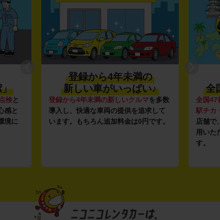
登録から4年未満の
潔」
新しい車がいっぱい♪
全
点検
と
登録から4年未満の新しいクルマ
を多数
全国47
心感と
導入し、快適な車両の提供を追求して
駅チカ
環境に
います。もちろん追加料金は0円です。
店舗で
用いた
す。