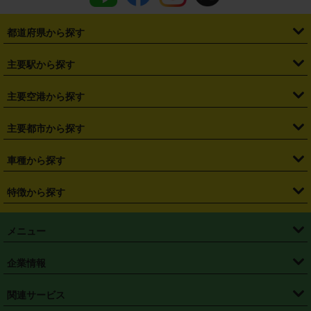
都道府県から探す
・
北海道
・
青森県
・
岩手県
・
宮城県
・
秋田県
・
山形県
主要駅から探す
・
福島県
・
東京都
・
神奈川県
・
埼玉県
・
千葉県
・
茨城県
・
札幌駅
・
仙台駅
・
新宿駅
・
池袋駅
・
渋谷駅
・
東京駅
主要空港から探す
・
栃木県
・
群馬県
・
山梨県
・
愛知県
・
静岡県
・
岐阜県
・
横浜駅
・
川崎駅
・
大宮駅
・
西船橋駅
・
柏駅
・
名古屋駅
・
新千歳空港
・
仙台空港
主要都市から探す
・
長野県
・
新潟県
・
富山県
・
石川県
・
福井県
・
大阪府
・
大阪駅
・
難波駅
・
三宮駅
・
京都駅
・
広島駅
・
博多駅
・
成田空港
・
羽田空港
・
兵庫県
・
京都府
・
滋賀県
・
和歌山県
・
奈良県
・
三重県
・
札幌市
・
仙台市
車種から探す
・
熊本駅
・
那覇空港駅
・
中部国際空港セントレア
・
関西国際空港
・
鳥取県
・
島根県
・
岡山県
・
広島県
・
山口県
・
徳島県
・
千葉市
・
さいたま市
・
軽自動車
・
コンパクトカー
・
ステーションワゴン・セダン
特徴から探す
・
大阪国際空港（伊丹空港）
・
神戸空港
・
香川県
・
愛媛県
・
高知県
・
福岡県
・
佐賀県
・
長崎県
・
横浜市
・
川崎市
・
ミニバン・ワンボックス
・
高級ミニバン・ワンボックス
・
SUV
・
岡山空港
・
徳島空港
・
ハイブリッド
・
宅配レンタカー
・
ETCカードレンタル
・
熊本県
・
大分県
・
宮崎県
・
鹿児島県
・
沖縄県
・
相模原市
・
新潟市
メニュー
・
軽トラック・商用バン
・
福岡空港
・
鹿児島空港
・
長期レンタル
・
深夜時間帯レンタル
・
免責補償プラス
・
静岡市
・
浜松市
・
・
トラック・バン
トップページ
・
はじめての方へ
・
ご利用案内
(タウンエースバン、ライトエースバン等)
企業情報
・
那覇空港
・
パーフェクト補償
・
スタッドレスタイヤ
・
直前予約
・
名古屋市
・
京都市
・
・
トラック・バン
ベストレート保証
・
予約から返却まで
・
・
店舗オリジナル
利用シーン別ガイ
(ハイエースバン・キャラバン等)
・
・
ニコパス(アプリ)
会社概要
・
ニュース
・
国際運転免許証
・
フランチャイズ募集
・
営業時間外返却サービス
・
個人情報保護
関連サービス
・
大阪市
・
堺市
ド