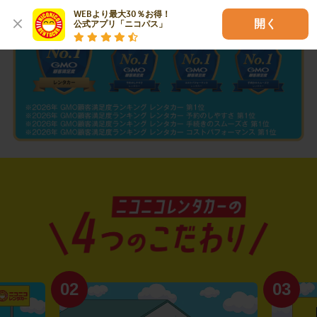
WEBより最大30％お得！

開く
公式アプリ「ニコパス」
02
03