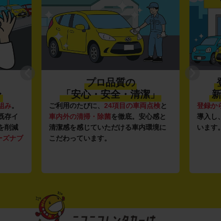
プロ品質の
〜
「安心・安全・清潔」
新
組み
。
ご利用のたびに、
24項目の車両点検
と
登録か
既存イ
車内外の清掃・除菌
を徹底。安心感と
導入し
を削減
清潔感を感じていただける車内環境に
います
ーズナブ
こだわっています。