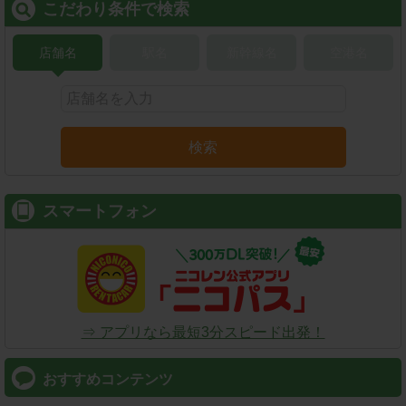
こだわり条件で検索
店舗名
駅名
新幹線名
空港名
検索
スマートフォン
⇒ アプリなら最短3分スピード出発！
おすすめコンテンツ