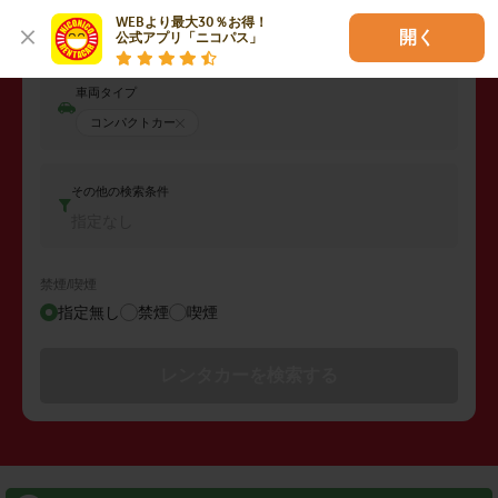
返却日時
WEBより最大30％お得！

2026年08月07日 (金)
08:00
開く
公式アプリ「ニコパス」
車両タイプ
コンパクトカー
その他の検索条件
指定なし
禁煙/喫煙
指定無し
禁煙
喫煙
レンタカーを検索する