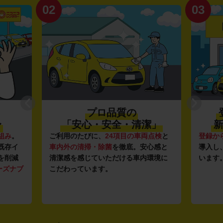
02
03
プロ品質の
〜
「安心・安全・清潔」
新
組み
。
ご利用のたびに、
24項目の車両点検
と
登録か
既存イ
車内外の清掃・除菌
を徹底。安心感と
導入し
を削減
清潔感を感じていただける車内環境に
います
ーズナブ
こだわっています。