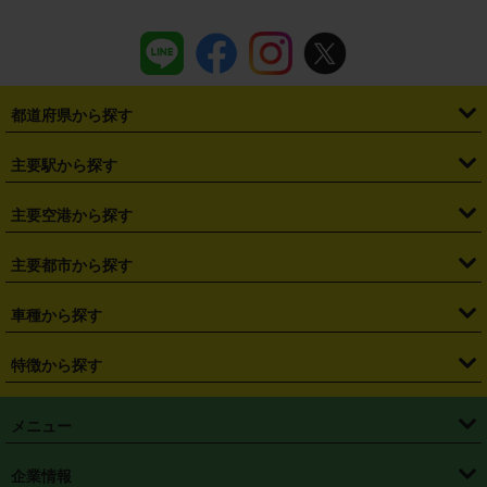
都道府県から探す
・
北海道
・
青森県
・
岩手県
・
宮城県
・
秋田県
・
山形県
主要駅から探す
・
福島県
・
東京都
・
神奈川県
・
埼玉県
・
千葉県
・
茨城県
・
札幌駅
・
仙台駅
・
新宿駅
・
池袋駅
・
渋谷駅
・
東京駅
主要空港から探す
・
栃木県
・
群馬県
・
山梨県
・
愛知県
・
静岡県
・
岐阜県
・
横浜駅
・
川崎駅
・
大宮駅
・
西船橋駅
・
柏駅
・
名古屋駅
・
新千歳空港
・
仙台空港
主要都市から探す
・
長野県
・
新潟県
・
富山県
・
石川県
・
福井県
・
大阪府
・
大阪駅
・
難波駅
・
三宮駅
・
京都駅
・
広島駅
・
博多駅
・
成田空港
・
羽田空港
・
兵庫県
・
京都府
・
滋賀県
・
和歌山県
・
奈良県
・
三重県
・
札幌市
・
仙台市
車種から探す
・
熊本駅
・
那覇空港駅
・
中部国際空港セントレア
・
関西国際空港
・
鳥取県
・
島根県
・
岡山県
・
広島県
・
山口県
・
徳島県
・
千葉市
・
さいたま市
・
軽自動車
・
コンパクトカー
・
ステーションワゴン・セダン
特徴から探す
・
大阪国際空港（伊丹空港）
・
神戸空港
・
香川県
・
愛媛県
・
高知県
・
福岡県
・
佐賀県
・
長崎県
・
横浜市
・
川崎市
・
ミニバン・ワンボックス
・
高級ミニバン・ワンボックス
・
SUV
・
岡山空港
・
徳島空港
・
ハイブリッド
・
宅配レンタカー
・
ETCカードレンタル
・
熊本県
・
大分県
・
宮崎県
・
鹿児島県
・
沖縄県
・
相模原市
・
新潟市
メニュー
・
軽トラック・商用バン
・
福岡空港
・
鹿児島空港
・
長期レンタル
・
深夜時間帯レンタル
・
免責補償プラス
・
静岡市
・
浜松市
・
・
トラック・バン
トップページ
・
はじめての方へ
・
ご利用案内
(タウンエースバン、ライトエースバン等)
企業情報
・
那覇空港
・
パーフェクト補償
・
スタッドレスタイヤ
・
直前予約