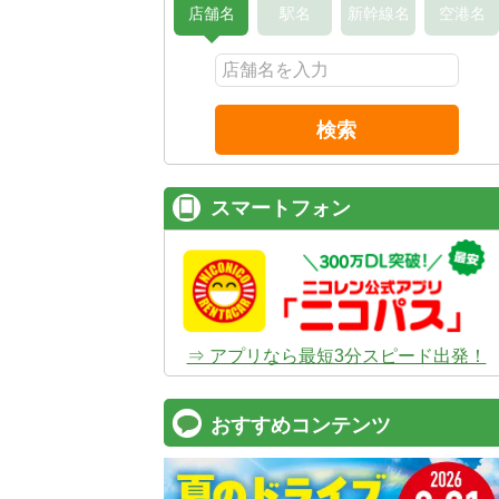
店舗名
駅名
新幹線名
空港名
検索
スマートフォン
⇒ アプリなら最短3分スピード出発！
おすすめコンテンツ