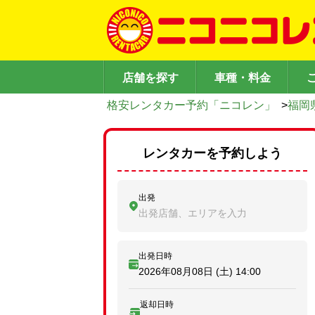
店舗を探す
車種・料金
格安レンタカー予約「ニコレン」
>
福岡
レンタカーを予約しよう
出発
出発店舗、エリアを入力
出発日時
2026年08月08日 (土)
14:00
返却日時