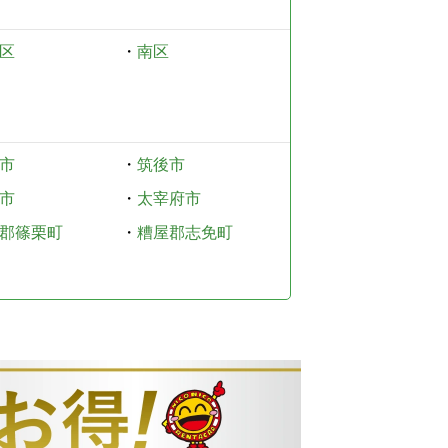
区
・
南区
市
・
筑後市
市
・
太宰府市
郡篠栗町
・
糟屋郡志免町