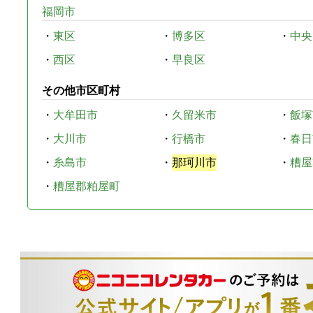
福岡市
・
東区
・
博多区
・
中央
・
西区
・
早良区
その他市区町村
・
大牟田市
・
久留米市
・
飯塚
・
大川市
・
行橋市
・
春日
・
糸島市
・
那珂川市
・
糟屋
・
糟屋郡粕屋町