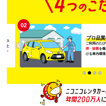
02
円〜
プロ品質
リンス
ご利用のたび
ること
掃・除菌
を徹
う
リー
ける車内環境