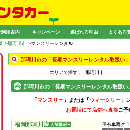
ご利用案内
キャンペーン
選ばれる理由
よくある
県
>
那珂川市
>
マンスリーレンタル
那珂川市の「長期マンスリーレンタル取扱い」
エリアで探す：
那珂川市の「長期マンスリーレンタル取扱い
「
マンスリー
」または「
ウィークリー
」
お電話にて店舗へ直接
ご予
福岡那珂川店
保有車両クラ