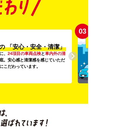
03
の
「安心・安全・清潔」
に、
24項目の車両点検
と
車内外の清
底。安心感と清潔感を感じていただ
にこだわっています。