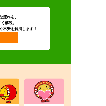
な流れを、
すく解説。
や不安を解消します！