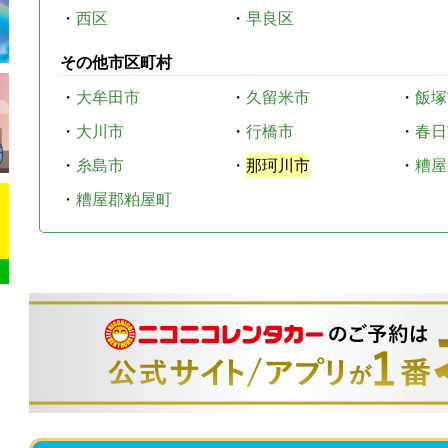
・
西区
・
早良区
その他市区町村
・
大牟田市
・
久留米市
・
飯塚
・
大川市
・
行橋市
・
春日
・
糸島市
・
那珂川市
・
糟屋
・
糟屋郡粕屋町