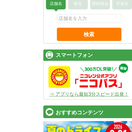
店舗名
駅名
新幹線名
空港名
検索
スマートフォン
⇒ アプリなら最短3分スピード出発！
おすすめコンテンツ