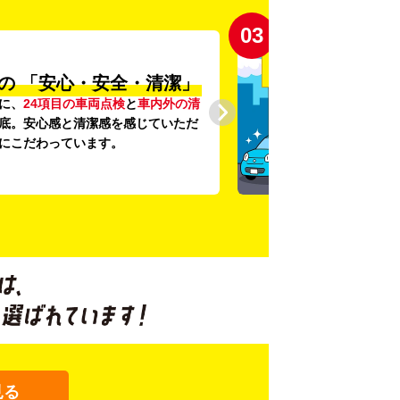
03
の
「安心・安全・清潔」
に、
24項目の車両点検
と
車内外の清
底。安心感と清潔感を感じていただ
にこだわっています。
見る