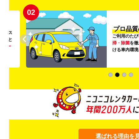
02
円〜
プロ品質
リンス
ご利用のたび
ること
掃・除菌
を徹
う
リー
ける車内環境
選ばれる理由を