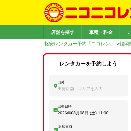
店舗を探す
車種・料金
格安レンタカー予約「ニコレン」
>
福岡
レンタカーを予約しよう
出発
出発店舗、エリアを入力
出発日時
2026年08月08日 (土)
11:00
返却日時