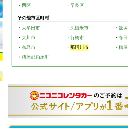
・
西区
・
早良区
その他市区町村
・
大牟田市
・
久留米市
・
飯塚
・
大川市
・
行橋市
・
春日
・
糸島市
・
那珂川市
・
糟屋
・
糟屋郡粕屋町