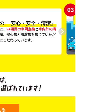
03
の
「安心・安全・清潔」
に、
24項目の車両点検
と
車内外の清
底。安心感と清潔感を感じていただ
にこだわっています。
見る