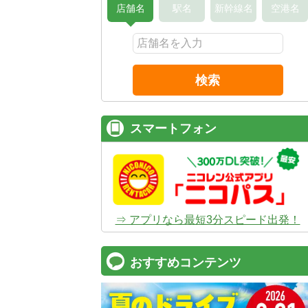
店舗名
駅名
新幹線名
空港名
検索
スマートフォン
⇒ アプリなら最短3分スピード出発！
おすすめコンテンツ