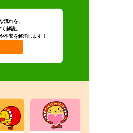
な流れを、
すく解説。
や不安を解消します！