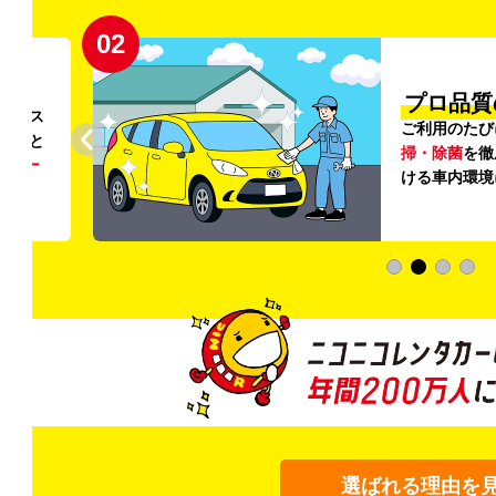
02
円〜
プロ品質
リンス
ご利用のたび
ること
掃・除菌
を徹
う
リー
ける車内環境
選ばれる理由を