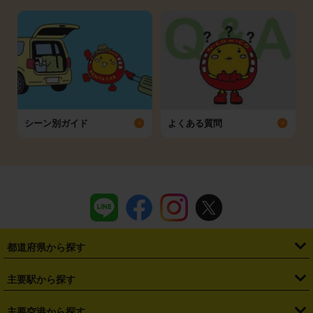
シーン別ガイド
よくある質問
都道府県から探す
・
北海道
・
青森県
・
岩手県
・
宮城県
・
秋田県
・
山形県
主要駅から探す
・
福島県
・
東京都
・
神奈川県
・
埼玉県
・
千葉県
・
茨城県
・
札幌駅
・
仙台駅
・
新宿駅
・
池袋駅
・
渋谷駅
・
東京駅
主要空港から探す