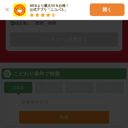
WEBより最大30％お得！

開く
公式アプリ「ニコパス」
禁煙/喫煙
指定無し
禁煙
喫煙
レンタカーを検索する
こだわり条件で検索
店舗名
駅名
新幹線名
空港名
検索