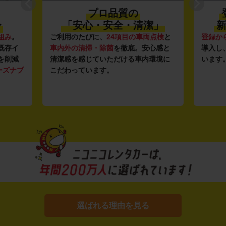
プロ品質の
〜
「安心・安全・清潔」
新
組み
。
ご利用のたびに、
24項目の車両点検
と
登録か
既存イ
車内外の清掃・除菌
を徹底。安心感と
導入し
を削減
清潔感を感じていただける車内環境に
います
ーズナブ
こだわっています。
選ばれる理由を見る