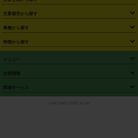
・
栃木県
・
群馬県
・
山梨県
・
愛知県
・
静岡県
・
岐阜県
・
横浜駅
・
川崎駅
・
大宮駅
・
西船橋駅
・
柏駅
・
名古屋駅
・
新千歳空港
・
仙台空港
主要都市から探す
・
長野県
・
新潟県
・
富山県
・
石川県
・
福井県
・
大阪府
・
大阪駅
・
難波駅
・
三宮駅
・
京都駅
・
広島駅
・
博多駅
・
成田空港
・
羽田空港
・
兵庫県
・
京都府
・
滋賀県
・
和歌山県
・
奈良県
・
三重県
・
札幌市
・
仙台市
車種から探す
・
熊本駅
・
那覇空港駅
・
中部国際空港セントレア
・
関西国際空港
・
鳥取県
・
島根県
・
岡山県
・
広島県
・
山口県
・
徳島県
・
千葉市
・
さいたま市
・
軽自動車
・
コンパクトカー
・
ステーションワゴン・セダン
特徴から探す
・
大阪国際空港（伊丹空港）
・
神戸空港
・
香川県
・
愛媛県
・
高知県
・
福岡県
・
佐賀県
・
長崎県
・
横浜市
・
川崎市
・
ミニバン・ワンボックス
・
高級ミニバン・ワンボックス
・
SUV
・
岡山空港
・
徳島空港
・
ハイブリッド
・
宅配レンタカー
・
ETCカードレンタル
・
熊本県
・
大分県
・
宮崎県
・
鹿児島県
・
沖縄県
・
相模原市
・
新潟市
メニュー
・
軽トラック・商用バン
・
福岡空港
・
鹿児島空港
・
長期レンタル
・
深夜時間帯レンタル
・
免責補償プラス
・
静岡市
・
浜松市
・
・
トラック・バン
トップページ
・
はじめての方へ
・
ご利用案内
(タウンエースバン、ライトエースバン等)
企業情報
・
那覇空港
・
パーフェクト補償
・
スタッドレスタイヤ
・
直前予約
・
名古屋市
・
京都市
・
・
トラック・バン
ベストレート保証
・
予約から返却まで
・
・
店舗オリジナル
利用シーン別ガイ
(ハイエースバン・キャラバン等)
・
・
ニコパス(アプリ)
会社概要
・
ニュース
・
国際運転免許証
・
フランチャイズ募集
・
営業時間外返却サービス
・
個人情報保護
関連サービス
・
大阪市
・
堺市
ド
・
・
レッカー搬送サービス
カスタマーハラスメントに対する基本方針
・
神戸市
・
岡山市
・
・
車種・料金
カーリースなら「定額ニコノリパック」
・
店舗を探す
・
キャンペーン
© NICONICO RENT A CAR
・
特定商取引法に基づく表記
・
旅行業約款
・
広島市
・
北九州市
・
・
会員特典
超短期カーリースの「ニコリース」
・
選ばれる理由
・
安心・安全への取
り組み
・
福岡市
・
熊本市
・
清潔・快適な車内
・
徹底した車両点検
・
新しいクルマ
空間