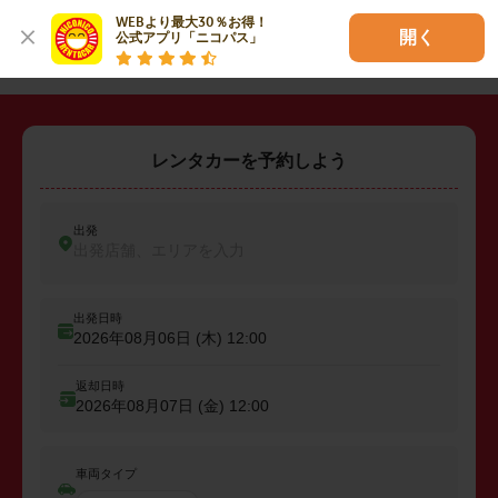
WEBより最大30％お得！

・
糟屋郡粕屋町
開く
公式アプリ「ニコパス」
レンタカーを予約しよう
出発
出発店舗、エリアを入力
出発日時
2026年08月06日 (木)
12:00
返却日時
2026年08月07日 (金)
12:00
車両タイプ