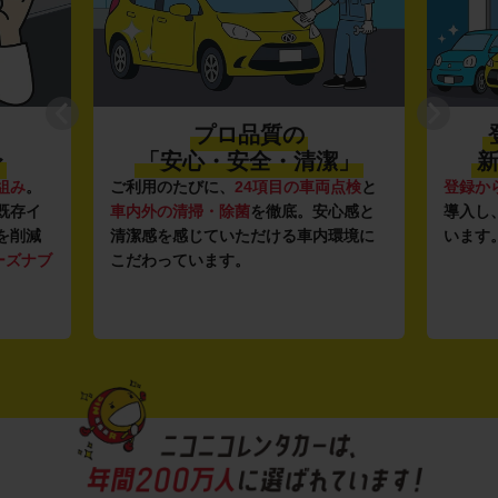
プロ品質の
〜
「安心・安全・清潔」
新
組み
。
ご利用のたびに、
24項目の車両点検
と
登録か
既存イ
車内外の清掃・除菌
を徹底。安心感と
導入し
を削減
清潔感を感じていただける車内環境に
います
ーズナブ
こだわっています。