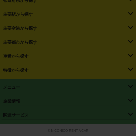
都道府県から探す
・
北海道
・
青森県
・
岩手県
・
宮城県
・
秋田県
・
山形県
主要駅から探す
・
福島県
・
東京都
・
神奈川県
・
埼玉県
・
千葉県
・
茨城県
・
札幌駅
・
仙台駅
・
新宿駅
・
池袋駅
・
渋谷駅
・
東京駅
主要空港から探す
・
栃木県
・
群馬県
・
山梨県
・
愛知県
・
静岡県
・
岐阜県
・
横浜駅
・
川崎駅
・
大宮駅
・
西船橋駅
・
柏駅
・
名古屋駅
・
新千歳空港
・
仙台空港
主要都市から探す
・
長野県
・
新潟県
・
富山県
・
石川県
・
福井県
・
大阪府
・
大阪駅
・
難波駅
・
三宮駅
・
京都駅
・
広島駅
・
博多駅
・
成田空港
・
羽田空港
・
兵庫県
・
京都府
・
滋賀県
・
和歌山県
・
奈良県
・
三重県
・
札幌市
・
仙台市
車種から探す
・
熊本駅
・
那覇空港駅
・
中部国際空港セントレア
・
関西国際空港
・
鳥取県
・
島根県
・
岡山県
・
広島県
・
山口県
・
徳島県
・
千葉市
・
さいたま市
・
軽自動車
・
コンパクトカー
・
ステーションワゴン・セダン
特徴から探す
・
大阪国際空港（伊丹空港）
・
神戸空港
・
香川県
・
愛媛県
・
高知県
・
福岡県
・
佐賀県
・
長崎県
・
横浜市
・
川崎市
・
ミニバン・ワンボックス
・
高級ミニバン・ワンボックス
・
SUV
・
岡山空港
・
徳島空港
・
ハイブリッド
・
宅配レンタカー
・
ETCカードレンタル
・
熊本県
・
大分県
・
宮崎県
・
鹿児島県
・
沖縄県
・
相模原市
・
新潟市
メニュー
・
軽トラック・商用バン
・
福岡空港
・
鹿児島空港
・
長期レンタル
・
深夜時間帯レンタル
・
免責補償プラス
・
静岡市
・
浜松市
・
・
トラック・バン
トップページ
・
はじめての方へ
・
ご利用案内
(タウンエースバン、ライトエースバン等)
企業情報
・
那覇空港
・
パーフェクト補償
・
スタッドレスタイヤ
・
直前予約
・
名古屋市
・
京都市
・
・
トラック・バン
ベストレート保証
・
予約から返却まで
・
・
店舗オリジナル
利用シーン別ガイ
(ハイエースバン・キャラバン等)
・
・
ニコパス(アプリ)
会社概要
・
ニュース
・
国際運転免許証
・
フランチャイズ募集
・
営業時間外返却サービス
・
個人情報保護
関連サービス
・
大阪市
・
堺市
ド
・
・
レッカー搬送サービス
カスタマーハラスメントに対する基本方針
・
神戸市
・
岡山市
・
・
車種・料金
カーリースなら「定額ニコノリパック」
・
店舗を探す
・
キャンペーン
© NICONICO RENT A CAR
・
特定商取引法に基づく表記
・
旅行業約款
・
広島市
・
北九州市