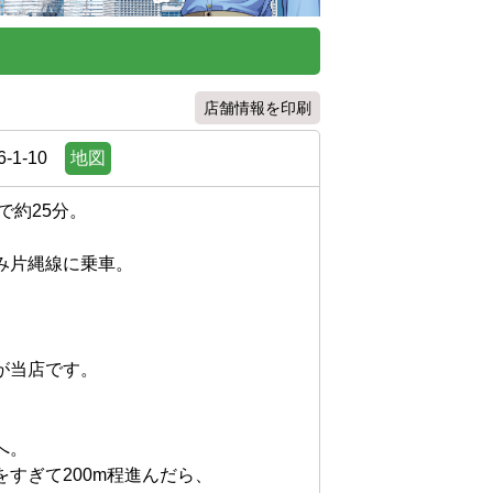
店舗情報を印刷
1-10
地図
25分。

片縄線に乗車。

店です。



ぎて200m程進んだら、
