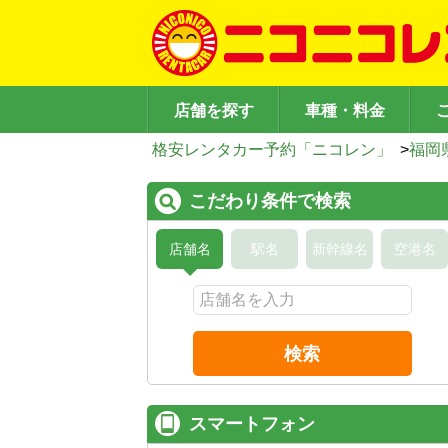
店舗を探す
車種・料金
格安レンタカー予約「ニコレン」
>
福岡
こだわり条件で検索
店舗名
駅名
新幹線名
空港名
検索
スマートフォン