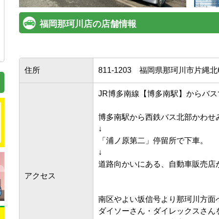
福岡那珂川店の店舗情報
住所
811-1203
福岡県那珂川市片縄北6-
JR博多南線【博多南駅】からバスで約
博多南駅から西鉄バス北部かわせみ
↓

「浦ノ原第二」停留所で下車。

↓

道路向かいにある、自動車販売店が当
アクセス
南区やよい坂信号より那珂川方面へ。
ダイソーさん・ダイレックスさんをす