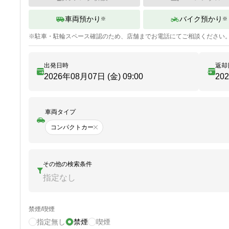
車両預かり
バイク預かり
※
※
※
駐車・駐輪
スペース確認のため、店舗までお電話にてご相談ください
出発日時
返却
2026年08月07日 (金)
09:00
20
車両タイプ
コンパクトカー
その他の検索条件
指定なし
禁煙/喫煙
指定無し
禁煙
喫煙