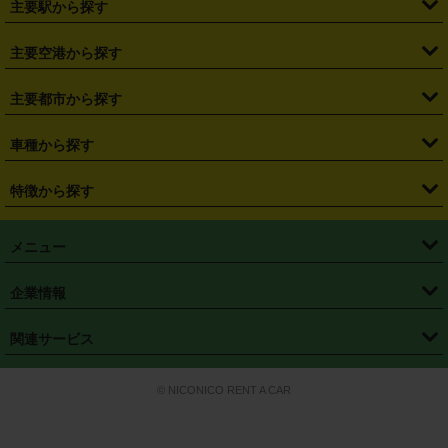
主要駅から探す
・
福島県
・
東京都
・
神奈川県
・
埼玉県
・
千葉県
・
茨城県
・
札幌駅
・
仙台駅
・
新宿駅
・
池袋駅
・
渋谷駅
・
東京駅
主要空港から探す
・
栃木県
・
群馬県
・
山梨県
・
愛知県
・
静岡県
・
岐阜県
・
横浜駅
・
川崎駅
・
大宮駅
・
西船橋駅
・
柏駅
・
名古屋駅
・
新千歳空港
・
仙台空港
主要都市から探す
・
長野県
・
新潟県
・
富山県
・
石川県
・
福井県
・
大阪府
・
大阪駅
・
難波駅
・
三宮駅
・
京都駅
・
広島駅
・
博多駅
・
成田空港
・
羽田空港
・
兵庫県
・
京都府
・
滋賀県
・
和歌山県
・
奈良県
・
三重県
・
札幌市
・
仙台市
車種から探す
・
熊本駅
・
那覇空港駅
・
中部国際空港セントレア
・
関西国際空港
・
鳥取県
・
島根県
・
岡山県
・
広島県
・
山口県
・
徳島県
・
千葉市
・
さいたま市
・
軽自動車
・
コンパクトカー
・
ステーションワゴン・セダン
特徴から探す
・
大阪国際空港（伊丹空港）
・
神戸空港
・
香川県
・
愛媛県
・
高知県
・
福岡県
・
佐賀県
・
長崎県
・
横浜市
・
川崎市
・
ミニバン・ワンボックス
・
高級ミニバン・ワンボックス
・
SUV
・
岡山空港
・
徳島空港
・
ハイブリッド
・
宅配レンタカー
・
ETCカードレンタル
・
熊本県
・
大分県
・
宮崎県
・
鹿児島県
・
沖縄県
・
相模原市
・
新潟市
メニュー
・
軽トラック・商用バン
・
福岡空港
・
鹿児島空港
・
長期レンタル
・
深夜時間帯レンタル
・
免責補償プラス
・
静岡市
・
浜松市
・
・
トラック・バン
トップページ
・
はじめての方へ
・
ご利用案内
(タウンエースバン、ライトエースバン等)
企業情報
・
那覇空港
・
パーフェクト補償
・
スタッドレスタイヤ
・
直前予約
・
名古屋市
・
京都市
・
・
トラック・バン
ベストレート保証
・
予約から返却まで
・
・
店舗オリジナル
利用シーン別ガイ
(ハイエースバン・キャラバン等)
・
・
ニコパス(アプリ)
会社概要
・
ニュース
・
国際運転免許証
・
フランチャイズ募集
・
営業時間外返却サービス
・
個人情報保護
関連サービス
・
大阪市
・
堺市
ド
・
・
レッカー搬送サービス
カスタマーハラスメントに対する基本方針
・
神戸市
・
岡山市
・
・
車種・料金
カーリースなら「定額ニコノリパック」
・
店舗を探す
・
キャンペーン
© NICONICO RENT A CAR
・
特定商取引法に基づく表記
・
旅行業約款
・
広島市
・
北九州市
・
・
会員特典
超短期カーリースの「ニコリース」
・
選ばれる理由
・
安心・安全への取
り組み
・
福岡市
・
熊本市