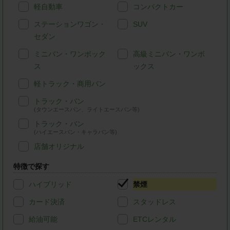
軽自動車
コンパクトカー
ステーションワゴン・
SUV
セダン
ミニバン・ワンボック
高級ミニバン・ワンボ
ス
ックス
軽トラック・商用バン
トラック・バン
(タウンエースバン、ライトエースバン等)
トラック・バン
(ハイエースバン・キャラバン等)
店舗オリジナル
特徴で探す
ハイブリッド
禁煙
カード決済
スタッドレス
給油可能
ETCレンタル