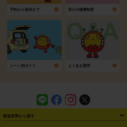
予約から返却まで
安心の補償制度
シーン別ガイド
よくある質問
都道府県から探す
・
北海道
・
青森県
・
岩手県
・
宮城県
・
秋田県
・
山形県