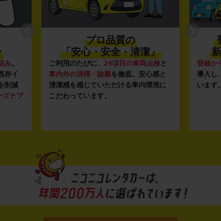
プロ品質の
〜
「安心・安全・清潔」
新
組み
。
ご利用のたびに、
24項目の車両点検
と
登録か
既存イ
車内外の清掃・除菌
を徹底。安心感と
導入し
を削減
清潔感を感じていただける車内環境に
います
ーズナブ
こだわっています。