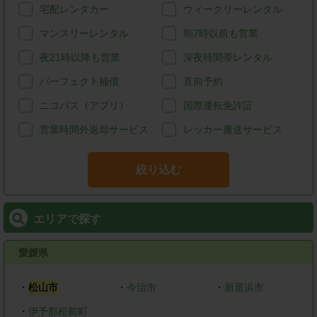
宅配レンタカー
ウィークリーレンタル
マンスリーレンタル
朝7時以前も営業
夜21時以降も営業
深夜時間帯レンタル
パーフェクト補償
直前予約
ニコパス（アプリ）
国際運転免許証
営業時間外返却サービス
レッカー搬送サービス
絞り込む
エリアで探す
愛媛県
・
松山市
・
今治市
・
新居浜市
・
伊予郡松前町