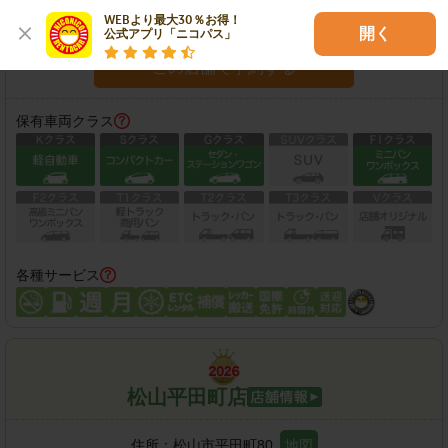
WEBより最大30％お得！

営業時間：
09:00-19:00
開く
公式アプリ「ニコパス」
この店舗で予約する
保有車両クラス
各種サービス
松山平田町店
住所：
松山市平田町80
地図