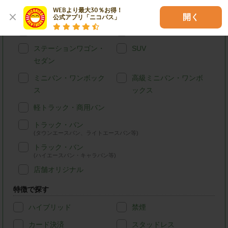
WEBより最大30％お得！

車種別で探す
開く
公式アプリ「ニコパス」
軽自動車
コンパクトカー
ステーションワゴン・
SUV
セダン
ミニバン・ワンボック
高級ミニバン・ワンボ
ス
ックス
軽トラック・商用バン
トラック・バン
(タウンエースバン、ライトエースバン等)
トラック・バン
(ハイエースバン・キャラバン等)
店舗オリジナル
特徴で探す
ハイブリッド
禁煙
カード決済
スタッドレス