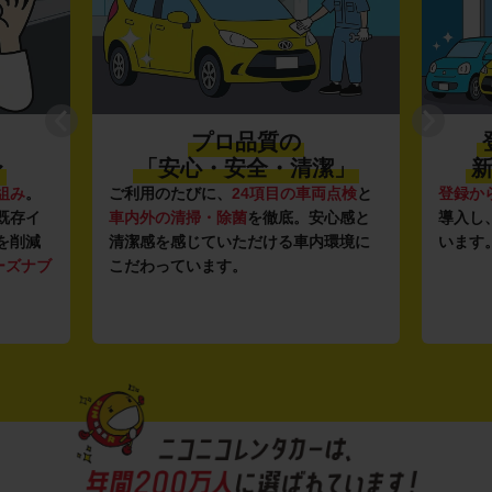
プロ品質の
〜
「安心・安全・清潔」
新
組み
。
ご利用のたびに、
24項目の車両点検
と
登録か
既存イ
車内外の清掃・除菌
を徹底。安心感と
導入し
を削減
清潔感を感じていただける車内環境に
います
ーズナブ
こだわっています。