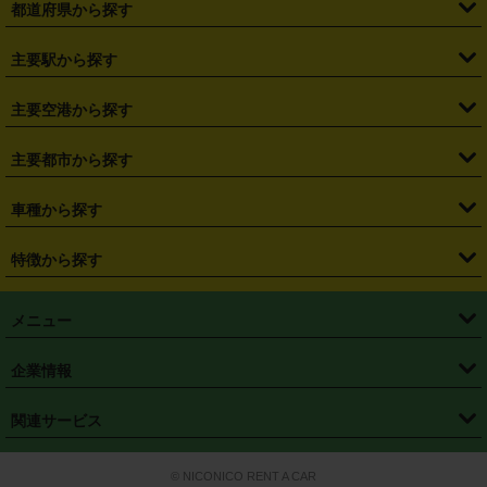
都道府県から探す
・
北海道
・
青森県
・
岩手県
・
宮城県
・
秋田県
・
山形県
主要駅から探す
・
福島県
・
東京都
・
神奈川県
・
埼玉県
・
千葉県
・
茨城県
・
札幌駅
・
仙台駅
・
新宿駅
・
池袋駅
・
渋谷駅
・
東京駅
主要空港から探す
・
栃木県
・
群馬県
・
山梨県
・
愛知県
・
静岡県
・
岐阜県
・
横浜駅
・
川崎駅
・
大宮駅
・
西船橋駅
・
柏駅
・
名古屋駅
・
新千歳空港
・
仙台空港
主要都市から探す
・
長野県
・
新潟県
・
富山県
・
石川県
・
福井県
・
大阪府
・
大阪駅
・
難波駅
・
三宮駅
・
京都駅
・
広島駅
・
博多駅
・
成田空港
・
羽田空港
・
兵庫県
・
京都府
・
滋賀県
・
和歌山県
・
奈良県
・
三重県
・
札幌市
・
仙台市
車種から探す
・
熊本駅
・
那覇空港駅
・
中部国際空港セントレア
・
関西国際空港
・
鳥取県
・
島根県
・
岡山県
・
広島県
・
山口県
・
徳島県
・
千葉市
・
さいたま市
・
軽自動車
・
コンパクトカー
・
ステーションワゴン・セダン
特徴から探す
・
大阪国際空港（伊丹空港）
・
神戸空港
・
香川県
・
愛媛県
・
高知県
・
福岡県
・
佐賀県
・
長崎県
・
横浜市
・
川崎市
・
ミニバン・ワンボックス
・
高級ミニバン・ワンボックス
・
SUV
・
岡山空港
・
徳島空港
・
ハイブリッド
・
宅配レンタカー
・
ETCカードレンタル
・
熊本県
・
大分県
・
宮崎県
・
鹿児島県
・
沖縄県
・
相模原市
・
新潟市
メニュー
・
軽トラック・商用バン
・
福岡空港
・
鹿児島空港
・
長期レンタル
・
深夜時間帯レンタル
・
免責補償プラス
・
静岡市
・
浜松市
・
・
トラック・バン
トップページ
・
はじめての方へ
・
ご利用案内
(タウンエースバン、ライトエースバン等)
企業情報
・
那覇空港
・
パーフェクト補償
・
スタッドレスタイヤ
・
直前予約
・
名古屋市
・
京都市
・
・
トラック・バン
ベストレート保証
・
予約から返却まで
・
・
店舗オリジナル
利用シーン別ガイ
(ハイエースバン・キャラバン等)
・
・
ニコパス(アプリ)
会社概要
・
ニュース
・
国際運転免許証
・
フランチャイズ募集
・
営業時間外返却サービス
・
個人情報保護
関連サービス
・
大阪市
・
堺市
ド
・
・
レッカー搬送サービス
カスタマーハラスメントに対する基本方針
・
神戸市
・
岡山市
・
・
車種・料金
カーリースなら「定額ニコノリパック」
・
店舗を探す
・
キャンペーン
© NICONICO RENT A CAR
・
特定商取引法に基づく表記
・
旅行業約款