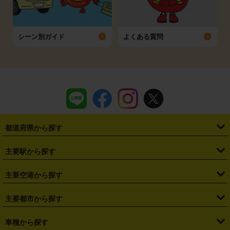
シーン別ガイド
よくある質問
都道府県から探す
・
北海道
・
青森県
・
岩手県
・
宮城県
・
秋田県
・
山形県
主要駅から探す
・
福島県
・
東京都
・
神奈川県
・
埼玉県
・
千葉県
・
茨城県
・
札幌駅
・
仙台駅
・
新宿駅
・
池袋駅
・
渋谷駅
・
東京駅
主要空港から探す
・
栃木県
・
群馬県
・
山梨県
・
愛知県
・
静岡県
・
岐阜県
・
横浜駅
・
川崎駅
・
大宮駅
・
西船橋駅
・
柏駅
・
名古屋駅
・
新千歳空港
・
仙台空港
主要都市から探す
・
長野県
・
新潟県
・
富山県
・
石川県
・
福井県
・
大阪府
・
大阪駅
・
難波駅
・
三宮駅
・
京都駅
・
広島駅
・
博多駅
・
成田空港
・
羽田空港
・
兵庫県
・
京都府
・
滋賀県
・
和歌山県
・
奈良県
・
三重県
・
札幌市
・
仙台市
車種から探す
・
熊本駅
・
那覇空港駅
・
中部国際空港セントレア
・
関西国際空港