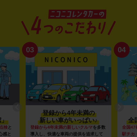
03
04
登録から4年未満の
潔」
新しい車がいっぱい♪
全
点検
と
登録から4年未満の新しいクルマ
を多数
全国47
心感と
導入し、快適な車両の提供を追求して
駅チカ