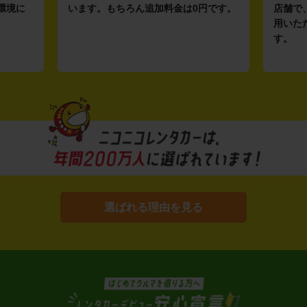
環境に
います。もちろん追加料金は0円です。
店舗で
用いた
す。
選ばれる理由を見る