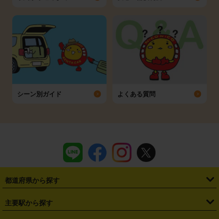
シーン別ガイド
よくある質問
都道府県から探す
・
北海道
・
青森県
・
岩手県
・
宮城県
・
秋田県
・
山形県
主要駅から探す
・
福島県
・
東京都
・
神奈川県
・
埼玉県
・
千葉県
・
茨城県