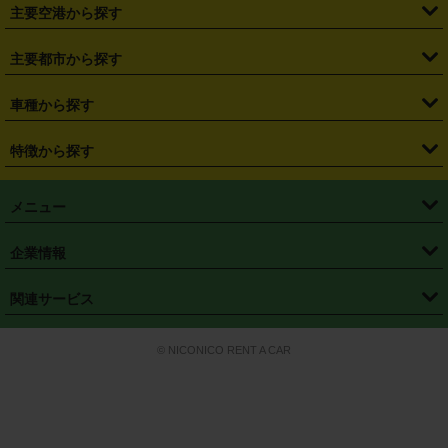
・
札幌駅
・
仙台駅
・
新宿駅
・
池袋駅
・
渋谷駅
・
東京駅
主要空港から探す
・
栃木県
・
群馬県
・
山梨県
・
愛知県
・
静岡県
・
岐阜県
・
横浜駅
・
川崎駅
・
大宮駅
・
西船橋駅
・
柏駅
・
名古屋駅
・
新千歳空港
・
仙台空港
主要都市から探す
・
長野県
・
新潟県
・
富山県
・
石川県
・
福井県
・
大阪府
・
大阪駅
・
難波駅
・
三宮駅
・
京都駅
・
広島駅
・
博多駅
・
成田空港
・
羽田空港
・
兵庫県
・
京都府
・
滋賀県
・
和歌山県
・
奈良県
・
三重県
・
札幌市
・
仙台市
車種から探す
・
熊本駅
・
那覇空港駅
・
中部国際空港セントレア
・
関西国際空港
・
鳥取県
・
島根県
・
岡山県
・
広島県
・
山口県
・
徳島県
・
千葉市
・
さいたま市
・
軽自動車
・
コンパクトカー
・
ステーションワゴン・セダン
特徴から探す
・
大阪国際空港（伊丹空港）
・
神戸空港
・
香川県
・
愛媛県
・
高知県
・
福岡県
・
佐賀県
・
長崎県
・
横浜市
・
川崎市
・
ミニバン・ワンボックス
・
高級ミニバン・ワンボックス
・
SUV
・
岡山空港
・
徳島空港
・
ハイブリッド
・
宅配レンタカー
・
ETCカードレンタル
・
熊本県
・
大分県
・
宮崎県
・
鹿児島県
・
沖縄県
・
相模原市
・
新潟市
メニュー
・
軽トラック・商用バン
・
福岡空港
・
鹿児島空港
・
長期レンタル
・
深夜時間帯レンタル
・
免責補償プラス
・
静岡市
・
浜松市
・
・
トラック・バン
トップページ
・
はじめての方へ
・
ご利用案内
(タウンエースバン、ライトエースバン等)
企業情報
・
那覇空港
・
パーフェクト補償
・
スタッドレスタイヤ
・
直前予約
・
名古屋市
・
京都市
・
・
トラック・バン
ベストレート保証
・
予約から返却まで
・
・
店舗オリジナル
利用シーン別ガイ
(ハイエースバン・キャラバン等)
・
・
ニコパス(アプリ)
会社概要
・
ニュース
・
国際運転免許証
・
フランチャイズ募集
・
営業時間外返却サービス
・
個人情報保護
関連サービス
・
大阪市
・
堺市
ド
・
・
レッカー搬送サービス
カスタマーハラスメントに対する基本方針
・
神戸市
・
岡山市
・
・
車種・料金
カーリースなら「定額ニコノリパック」
・
店舗を探す
・
キャンペーン
© NICONICO RENT A CAR
・
特定商取引法に基づく表記
・
旅行業約款
・
広島市
・
北九州市
・
・
会員特典
超短期カーリースの「ニコリース」
・
選ばれる理由
・
安心・安全への取
り組み
・
福岡市
・
熊本市
・
清潔・快適な車内
・
徹底した車両点検
・
新しいクルマ