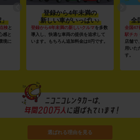
登録から4年未満の
潔」
新しい車がいっぱい♪
全
点検
と
登録から4年未満の新しいクルマ
を多数
全国47
心感と
導入し、快適な車両の提供を追求して
駅チカ
環境に
います。もちろん追加料金は0円です。
店舗で
用いた
す。
選ばれる理由を見る