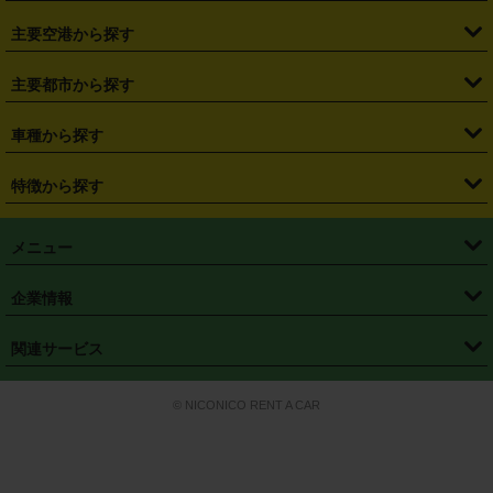
・
福島県
・
東京都
・
神奈川県
・
埼玉県
・
千葉県
・
茨城県
・
札幌駅
・
仙台駅
・
新宿駅
・
池袋駅
・
渋谷駅
・
東京駅
主要空港から探す
・
栃木県
・
群馬県
・
山梨県
・
愛知県
・
静岡県
・
岐阜県
・
横浜駅
・
川崎駅
・
大宮駅
・
西船橋駅
・
柏駅
・
名古屋駅
・
新千歳空港
・
仙台空港
主要都市から探す
・
長野県
・
新潟県
・
富山県
・
石川県
・
福井県
・
大阪府
・
大阪駅
・
難波駅
・
三宮駅
・
京都駅
・
広島駅
・
博多駅
・
成田空港
・
羽田空港
・
兵庫県
・
京都府
・
滋賀県
・
和歌山県
・
奈良県
・
三重県
・
札幌市
・
仙台市
車種から探す
・
熊本駅
・
那覇空港駅
・
中部国際空港セントレア
・
関西国際空港
・
鳥取県
・
島根県
・
岡山県
・
広島県
・
山口県
・
徳島県
・
千葉市
・
さいたま市
・
軽自動車
・
コンパクトカー
・
ステーションワゴン・セダン
特徴から探す
・
大阪国際空港（伊丹空港）
・
神戸空港
・
香川県
・
愛媛県
・
高知県
・
福岡県
・
佐賀県
・
長崎県
・
横浜市
・
川崎市
・
ミニバン・ワンボックス
・
高級ミニバン・ワンボックス
・
SUV
・
岡山空港
・
徳島空港
・
ハイブリッド
・
宅配レンタカー
・
ETCカードレンタル
・
熊本県
・
大分県
・
宮崎県
・
鹿児島県
・
沖縄県
・
相模原市
・
新潟市
メニュー
・
軽トラック・商用バン
・
福岡空港
・
鹿児島空港
・
長期レンタル
・
深夜時間帯レンタル
・
免責補償プラス
・
静岡市
・
浜松市
・
・
トラック・バン
トップページ
・
はじめての方へ
・
ご利用案内
(タウンエースバン、ライトエースバン等)
企業情報
・
那覇空港
・
パーフェクト補償
・
スタッドレスタイヤ
・
直前予約
・
名古屋市
・
京都市
・
・
トラック・バン
ベストレート保証
・
予約から返却まで
・
・
店舗オリジナル
利用シーン別ガイ
(ハイエースバン・キャラバン等)
・
・
ニコパス(アプリ)
会社概要
・
ニュース
・
国際運転免許証
・
フランチャイズ募集
・
営業時間外返却サービス
・
個人情報保護
関連サービス
・
大阪市
・
堺市
ド
・
・
レッカー搬送サービス
カスタマーハラスメントに対する基本方針
・
神戸市
・
岡山市
・
・
車種・料金
カーリースなら「定額ニコノリパック」
・
店舗を探す
・
キャンペーン
© NICONICO RENT A CAR
・
特定商取引法に基づく表記
・
旅行業約款
・
広島市
・
北九州市
・
・
会員特典
超短期カーリースの「ニコリース」
・
選ばれる理由
・
安心・安全への取
り組み
・
福岡市
・
熊本市
・
清潔・快適な車内
・
徹底した車両点検
・
新しいクルマ