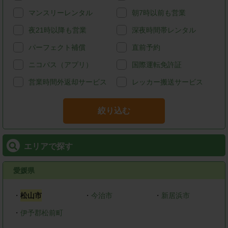
マンスリーレンタル
朝7時以前も営業
夜21時以降も営業
深夜時間帯レンタル
パーフェクト補償
直前予約
ニコパス（アプリ）
国際運転免許証
営業時間外返却サービス
レッカー搬送サービス
絞り込む
エリアで探す
愛媛県
・
松山市
・
今治市
・
新居浜市
・
伊予郡松前町