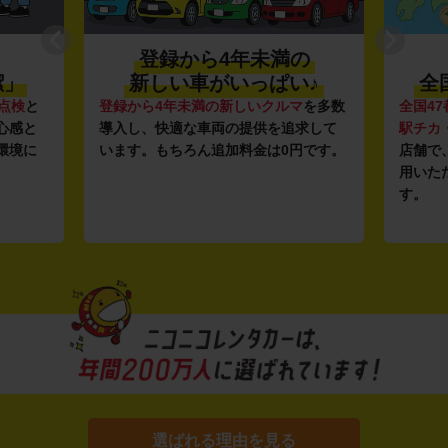
登録から4年未満の
潔」
新しい車がいっぱい♪
全
点検
と
登録から4年未満の新しいクルマ
を多数
全国47
心感と
導入し、快適な車両の提供を追求して
駅チカ
環境に
います。もちろん追加料金は0円です。
店舗で
用いた
す。
選ばれる理由を見る