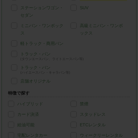
ステーションワゴン・
SUV
セダン
ミニバン・ワンボック
高級ミニバン・ワンボ
ス
ックス
軽トラック・商用バン
トラック・バン
(タウンエースバン、ライトエースバン等)
トラック・バン
(ハイエースバン・キャラバン等)
店舗オリジナル
特徴で探す
ハイブリッド
禁煙
カード決済
スタッドレス
給油可能
ETCレンタル
宅配レンタカー
ウィークリーレンタル