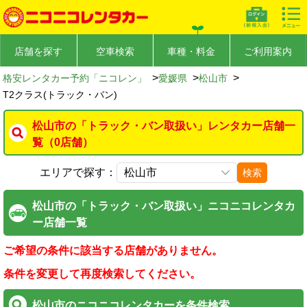
店舗を探す
空車検索
車種・料金
ご利用案内
>
>
>
格安レンタカー予約「ニコレン」
愛媛県
松山市
T2クラス(トラック・バン)
松山市の「トラック・バン取扱い」レンタカー店舗一
覧（0店舗）
エリアで探す：
検索
松山市の「トラック・バン取扱い」ニコニコレンタカ
ー店舗一覧
ご希望の条件に該当する店舗がありません。
条件を変更して再度検索してください。
松山市のニコニコレンタカーを条件検索