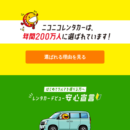
コスパ最強！
展開
12時間 2,525円〜
「
展開し、
安さのヒミツは、
ムダのない仕組み
。
ご利用
時間営業
ガソリンスタンドや整備工場の既存イ
車内外
にご利
ンフラを活用することでコストを削減
清潔感
ていま
し、12時間2,525円～という
リーズナブ
こだわ
ルな価格を実現
しています。