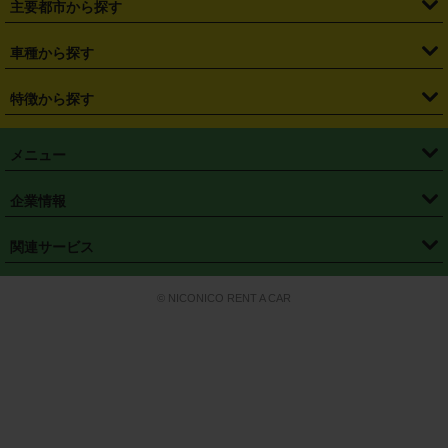
主要都市から探す
・
長野県
・
新潟県
・
富山県
・
石川県
・
福井県
・
大阪府
・
大阪駅
・
難波駅
・
三宮駅
・
京都駅
・
広島駅
・
博多駅
・
成田空港
・
羽田空港
・
兵庫県
・
京都府
・
滋賀県
・
和歌山県
・
奈良県
・
三重県
・
札幌市
・
仙台市
車種から探す
・
熊本駅
・
那覇空港駅
・
中部国際空港セントレア
・
関西国際空港
・
鳥取県
・
島根県
・
岡山県
・
広島県
・
山口県
・
徳島県
・
千葉市
・
さいたま市
・
軽自動車
・
コンパクトカー
・
ステーションワゴン・セダン
特徴から探す
・
大阪国際空港（伊丹空港）
・
神戸空港
・
香川県
・
愛媛県
・
高知県
・
福岡県
・
佐賀県
・
長崎県
・
横浜市
・
川崎市
・
ミニバン・ワンボックス
・
高級ミニバン・ワンボックス
・
SUV
・
岡山空港
・
徳島空港
・
ハイブリッド
・
宅配レンタカー
・
ETCカードレンタル
・
熊本県
・
大分県
・
宮崎県
・
鹿児島県
・
沖縄県
・
相模原市
・
新潟市
メニュー
・
軽トラック・商用バン
・
福岡空港
・
鹿児島空港
・
長期レンタル
・
深夜時間帯レンタル
・
免責補償プラス
・
静岡市
・
浜松市
・
・
トラック・バン
トップページ
・
はじめての方へ
・
ご利用案内
(タウンエースバン、ライトエースバン等)
企業情報
・
那覇空港
・
パーフェクト補償
・
スタッドレスタイヤ
・
直前予約
・
名古屋市
・
京都市
・
・
トラック・バン
ベストレート保証
・
予約から返却まで
・
・
店舗オリジナル
利用シーン別ガイ
(ハイエースバン・キャラバン等)
・
・
ニコパス(アプリ)
会社概要
・
ニュース
・
国際運転免許証
・
フランチャイズ募集
・
営業時間外返却サービス
・
個人情報保護
関連サービス
・
大阪市
・
堺市
ド
・
・
レッカー搬送サービス
カスタマーハラスメントに対する基本方針
・
神戸市
・
岡山市
・
・
車種・料金
カーリースなら「定額ニコノリパック」
・
店舗を探す
・
キャンペーン
© NICONICO RENT A CAR
・
特定商取引法に基づく表記
・
旅行業約款
・
広島市
・
北九州市
・
・
会員特典
超短期カーリースの「ニコリース」
・
選ばれる理由
・
安心・安全への取
り組み
・
福岡市
・
熊本市
・
清潔・快適な車内
・
徹底した車両点検
・
新しいクルマ
空間
・
お客様の声
・
お客様大賞
・
よくある質問