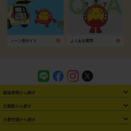
シーン別ガイド
よくある質問
都道府県から探す
・
北海道
・
青森県
・
岩手県
・
宮城県
・
秋田県
・
山形県
主要駅から探す
・
福島県
・
東京都
・
神奈川県
・
埼玉県
・
千葉県
・
茨城県
・
札幌駅
・
仙台駅
・
新宿駅
・
池袋駅
・
渋谷駅
・
東京駅
主要空港から探す
・
栃木県
・
群馬県
・
山梨県
・
愛知県
・
静岡県
・
岐阜県
・
横浜駅
・
川崎駅
・
大宮駅
・
西船橋駅
・
柏駅
・
名古屋駅
・
新千歳空港
・
仙台空港