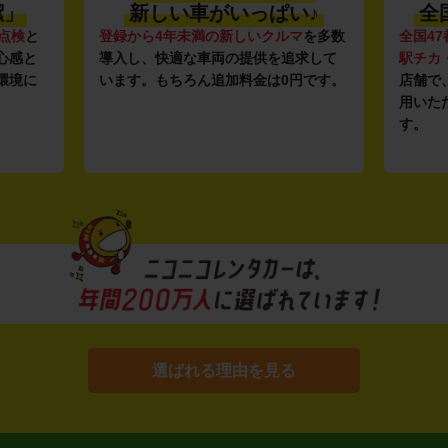
潔」
新しい車がいっぱい♪
全
点検
と
登録から4年未満の新しいクルマ
を多数
全国47
心感と
導入し、快適な車両の提供を追求して
駅チカ
環境に
います。もちろん追加料金は0円です。
店舗で
用いた
す。
選ばれる理由を見る