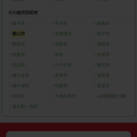
その他市区町村
・
銚子市
・
市川市
・
船橋市
・
館山市
・
木更津市
・
松戸市
・
野田市
・
茂原市
・
成田市
・
佐倉市
・
柏市
・
市原市
・
流山市
・
八千代市
・
鴨川市
・
鎌ケ谷市
・
君津市
・
浦安市
・
袖ケ浦市
・
印西市
・
富里市
・
匝瑳市
・
大網白里市
・
山武郡横芝光町
・
長生郡一宮町