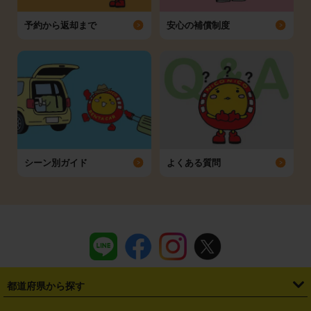
予約から返却まで
安心の補償制度
シーン別ガイド
よくある質問
都道府県から探す
・
北海道
・
青森県
・
岩手県
・
宮城県
・
秋田県
・
山形県