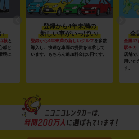
登録から4年未満の
潔」
新しい車がいっぱい♪
全
点検
と
登録から4年未満の新しいクルマ
を多数
全国47
心感と
導入し、快適な車両の提供を追求して
駅チカ
環境に
います。もちろん追加料金は0円です。
店舗で
用いた
す。