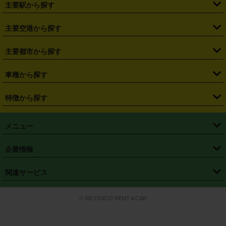
主要駅から探す
・
福島県
・
東京都
・
神奈川県
・
埼玉県
・
千葉県
・
茨城県
・
札幌駅
・
仙台駅
・
新宿駅
・
池袋駅
・
渋谷駅
・
東京駅
主要空港から探す
・
栃木県
・
群馬県
・
山梨県
・
愛知県
・
静岡県
・
岐阜県
・
横浜駅
・
川崎駅
・
大宮駅
・
西船橋駅
・
柏駅
・
名古屋駅
・
新千歳空港
・
仙台空港
主要都市から探す
・
長野県
・
新潟県
・
富山県
・
石川県
・
福井県
・
大阪府
・
大阪駅
・
難波駅
・
三宮駅
・
京都駅
・
広島駅
・
博多駅
・
成田空港
・
羽田空港
・
兵庫県
・
京都府
・
滋賀県
・
和歌山県
・
奈良県
・
三重県
・
札幌市
・
仙台市
車種から探す
・
熊本駅
・
那覇空港駅
・
中部国際空港セントレア
・
関西国際空港
・
鳥取県
・
島根県
・
岡山県
・
広島県
・
山口県
・
徳島県
・
千葉市
・
さいたま市
・
軽自動車
・
コンパクトカー
・
ステーションワゴン・セダン
特徴から探す
・
大阪国際空港（伊丹空港）
・
神戸空港
・
香川県
・
愛媛県
・
高知県
・
福岡県
・
佐賀県
・
長崎県
・
横浜市
・
川崎市
・
ミニバン・ワンボックス
・
高級ミニバン・ワンボックス
・
SUV
・
岡山空港
・
徳島空港
・
ハイブリッド
・
宅配レンタカー
・
ETCカードレンタル
・
熊本県
・
大分県
・
宮崎県
・
鹿児島県
・
沖縄県
・
相模原市
・
新潟市
メニュー
・
軽トラック・商用バン
・
福岡空港
・
鹿児島空港
・
長期レンタル
・
深夜時間帯レンタル
・
免責補償プラス
・
静岡市
・
浜松市
・
・
トラック・バン
トップページ
・
はじめての方へ
・
ご利用案内
(タウンエースバン、ライトエースバン等)
企業情報
・
那覇空港
・
パーフェクト補償
・
スタッドレスタイヤ
・
直前予約
・
名古屋市
・
京都市
・
・
トラック・バン
ベストレート保証
・
予約から返却まで
・
・
店舗オリジナル
利用シーン別ガイ
(ハイエースバン・キャラバン等)
・
・
ニコパス(アプリ)
会社概要
・
ニュース
・
国際運転免許証
・
フランチャイズ募集
・
営業時間外返却サービス
・
個人情報保護
関連サービス
・
大阪市
・
堺市
ド
・
・
レッカー搬送サービス
カスタマーハラスメントに対する基本方針
・
神戸市
・
岡山市
・
・
車種・料金
カーリースなら「定額ニコノリパック」
・
店舗を探す
・
キャンペーン
© NICONICO RENT A CAR
・
特定商取引法に基づく表記
・
旅行業約款
・
広島市
・
北九州市
・
・
会員特典
超短期カーリースの「ニコリース」
・
選ばれる理由
・
安心・安全への取
り組み
・
福岡市
・
熊本市