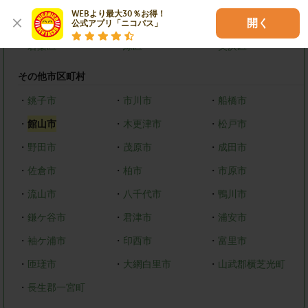
WEBより最大30％お得！

・
中央区
・
花見川区
・
稲毛区
開く
公式アプリ「ニコパス」
・
若葉区
・
緑区
・
美浜区
その他市区町村
・
銚子市
・
市川市
・
船橋市
・
館山市
・
木更津市
・
松戸市
・
野田市
・
茂原市
・
成田市
・
佐倉市
・
柏市
・
市原市
・
流山市
・
八千代市
・
鴨川市
・
鎌ケ谷市
・
君津市
・
浦安市
・
袖ケ浦市
・
印西市
・
富里市
・
匝瑳市
・
大網白里市
・
山武郡横芝光町
・
長生郡一宮町