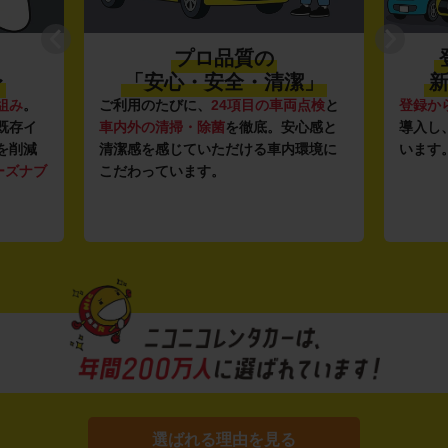
プロ品質の
〜
「安心・安全・清潔」
新
組み
。
ご利用のたびに、
24項目の車両点検
と
登録か
既存イ
車内外の清掃・除菌
を徹底。安心感と
導入し
を削減
清潔感を感じていただける車内環境に
います
ーズナブ
こだわっています。
選ばれる理由を見る