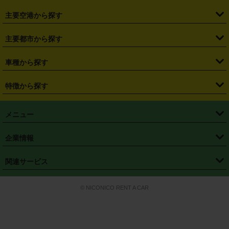
・
福島県
・
東京都
・
神奈川県
・
埼玉県
・
千葉県
・
茨城県
・
札幌駅
・
仙台駅
・
新宿駅
・
池袋駅
・
渋谷駅
・
東京駅
主要空港から探す
・
栃木県
・
群馬県
・
山梨県
・
愛知県
・
静岡県
・
岐阜県
・
横浜駅
・
川崎駅
・
大宮駅
・
西船橋駅
・
柏駅
・
名古屋駅
・
新千歳空港
・
仙台空港
主要都市から探す
・
長野県
・
新潟県
・
富山県
・
石川県
・
福井県
・
大阪府
・
大阪駅
・
難波駅
・
三宮駅
・
京都駅
・
広島駅
・
博多駅
・
成田空港
・
羽田空港
・
兵庫県
・
京都府
・
滋賀県
・
和歌山県
・
奈良県
・
三重県
・
札幌市
・
仙台市
車種から探す
・
熊本駅
・
那覇空港駅
・
中部国際空港セントレア
・
関西国際空港
・
鳥取県
・
島根県
・
岡山県
・
広島県
・
山口県
・
徳島県
・
千葉市
・
さいたま市
・
軽自動車
・
コンパクトカー
・
ステーションワゴン・セダン
特徴から探す
・
大阪国際空港（伊丹空港）
・
神戸空港
・
香川県
・
愛媛県
・
高知県
・
福岡県
・
佐賀県
・
長崎県
・
横浜市
・
川崎市
・
ミニバン・ワンボックス
・
高級ミニバン・ワンボックス
・
SUV
・
岡山空港
・
徳島空港
・
ハイブリッド
・
宅配レンタカー
・
ETCカードレンタル
・
熊本県
・
大分県
・
宮崎県
・
鹿児島県
・
沖縄県
・
相模原市
・
新潟市
メニュー
・
軽トラック・商用バン
・
福岡空港
・
鹿児島空港
・
長期レンタル
・
深夜時間帯レンタル
・
免責補償プラス
・
静岡市
・
浜松市
・
・
トラック・バン
トップページ
・
はじめての方へ
・
ご利用案内
(タウンエースバン、ライトエースバン等)
企業情報
・
那覇空港
・
パーフェクト補償
・
スタッドレスタイヤ
・
直前予約
・
名古屋市
・
京都市
・
・
トラック・バン
ベストレート保証
・
予約から返却まで
・
・
店舗オリジナル
利用シーン別ガイ
(ハイエースバン・キャラバン等)
・
・
ニコパス(アプリ)
会社概要
・
ニュース
・
国際運転免許証
・
フランチャイズ募集
・
営業時間外返却サービス
・
個人情報保護
関連サービス
・
大阪市
・
堺市
ド
・
・
レッカー搬送サービス
カスタマーハラスメントに対する基本方針
・
神戸市
・
岡山市
・
・
車種・料金
カーリースなら「定額ニコノリパック」
・
店舗を探す
・
キャンペーン
© NICONICO RENT A CAR
・
特定商取引法に基づく表記
・
旅行業約款
・
広島市
・
北九州市
・
・
会員特典
超短期カーリースの「ニコリース」
・
選ばれる理由
・
安心・安全への取
り組み
・
福岡市
・
熊本市
・
清潔・快適な車内
・
徹底した車両点検
・
新しいクルマ