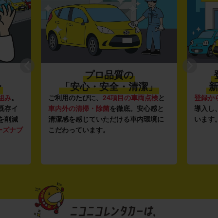
プロ品質の
〜
「安心・安全・清潔」
新
組み
。
ご利用のたびに、
24項目の車両点検
と
登録か
既存イ
車内外の清掃・除菌
を徹底。安心感と
導入し
を削減
清潔感を感じていただける車内環境に
います
ーズナブ
こだわっています。