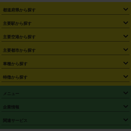
都道府県から探す
・
北海道
・
青森県
・
岩手県
・
宮城県
・
秋田県
・
山形県
主要駅から探す
・
福島県
・
東京都
・
神奈川県
・
埼玉県
・
千葉県
・
茨城県
・
札幌駅
・
仙台駅
・
新宿駅
・
池袋駅
・
渋谷駅
・
東京駅
主要空港から探す
・
栃木県
・
群馬県
・
山梨県
・
愛知県
・
静岡県
・
岐阜県
・
横浜駅
・
川崎駅
・
大宮駅
・
西船橋駅
・
柏駅
・
名古屋駅
・
新千歳空港
・
仙台空港
主要都市から探す
・
長野県
・
新潟県
・
富山県
・
石川県
・
福井県
・
大阪府
・
大阪駅
・
難波駅
・
三宮駅
・
京都駅
・
広島駅
・
博多駅
・
成田空港
・
羽田空港
・
兵庫県
・
京都府
・
滋賀県
・
和歌山県
・
奈良県
・
三重県
・
札幌市
・
仙台市
車種から探す
・
熊本駅
・
那覇空港駅
・
中部国際空港セントレア
・
関西国際空港
・
鳥取県
・
島根県
・
岡山県
・
広島県
・
山口県
・
徳島県
・
千葉市
・
さいたま市
・
軽自動車
・
コンパクトカー
・
ステーションワゴン・セダン
特徴から探す
・
大阪国際空港（伊丹空港）
・
神戸空港
・
香川県
・
愛媛県
・
高知県
・
福岡県
・
佐賀県
・
長崎県
・
横浜市
・
川崎市
・
ミニバン・ワンボックス
・
高級ミニバン・ワンボックス
・
SUV
・
岡山空港
・
徳島空港
・
ハイブリッド
・
宅配レンタカー
・
ETCカードレンタル
・
熊本県
・
大分県
・
宮崎県
・
鹿児島県
・
沖縄県
・
相模原市
・
新潟市
メニュー
・
軽トラック・商用バン
・
福岡空港
・
鹿児島空港
・
長期レンタル
・
深夜時間帯レンタル
・
免責補償プラス
・
静岡市
・
浜松市
・
・
トラック・バン
トップページ
・
はじめての方へ
・
ご利用案内
(タウンエースバン、ライトエースバン等)
企業情報
・
那覇空港
・
パーフェクト補償
・
スタッドレスタイヤ
・
直前予約
・
名古屋市
・
京都市
・
・
トラック・バン
ベストレート保証
・
予約から返却まで
・
・
店舗オリジナル
利用シーン別ガイ
(ハイエースバン・キャラバン等)
・
・
ニコパス(アプリ)
会社概要
・
ニュース
・
国際運転免許証
・
フランチャイズ募集
・
営業時間外返却サービス
・
個人情報保護
関連サービス
・
大阪市
・
堺市
ド
・
・
レッカー搬送サービス
カスタマーハラスメントに対する基本方針
・
神戸市
・
岡山市