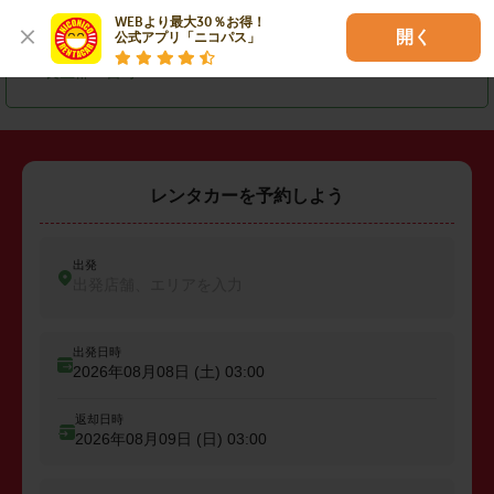
WEBより最大30％お得！

・
匝瑳市
・
大網白里市
・
山武郡横芝光町
開く
公式アプリ「ニコパス」
・
長生郡一宮町
レンタカーを予約しよう
出発
出発店舗、エリアを入力
出発日時
2026年08月08日 (土)
03:00
返却日時
2026年08月09日 (日)
03:00