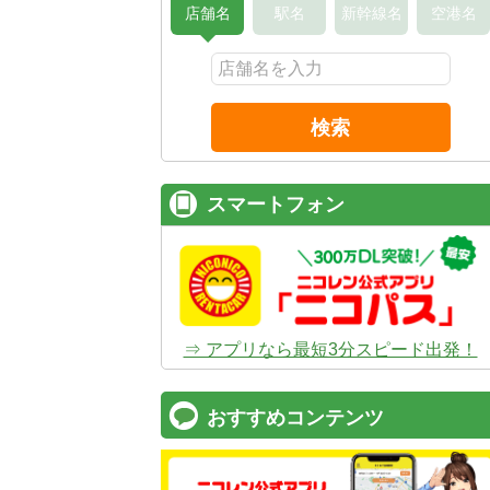
店舗名
駅名
新幹線名
空港名
検索
スマートフォン
⇒ アプリなら最短3分スピード出発！
おすすめコンテンツ