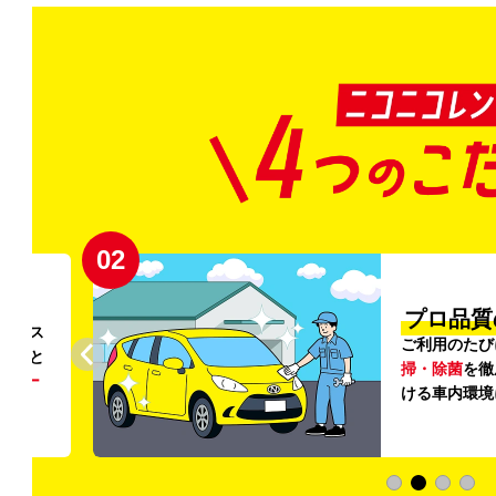
02
円〜
プロ品質
リンス
ご利用のたび
ること
掃・除菌
を徹
う
リー
ける車内環境