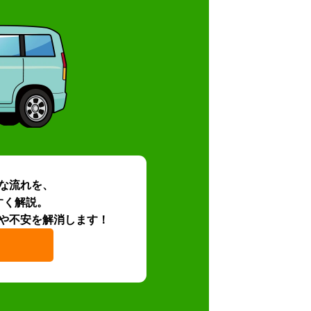
な流れを、
すく解説。
や不安を解消します！