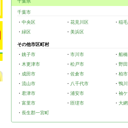
千葉県
千葉市
・
中央区
・
花見川区
・
稲毛
・
緑区
・
美浜区
その他市区町村
・
銚子市
・
市川市
・
船橋
・
木更津市
・
松戸市
・
野田
・
成田市
・
佐倉市
・
柏市
・
流山市
・
八千代市
・
鴨川
・
君津市
・
浦安市
・
袖ケ
・
富里市
・
匝瑳市
・
大網
・
長生郡一宮町