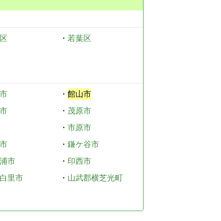
区
・
若葉区
市
・
館山市
市
・
茂原市
・
市原市
市
・
鎌ケ谷市
浦市
・
印西市
白里市
・
山武郡横芝光町