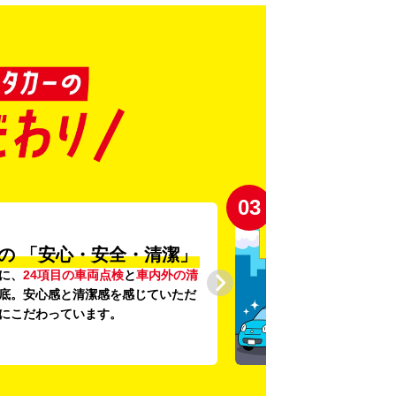
03
の
「安心・安全・清潔」
に、
24項目の車両点検
と
車内外の清
底。安心感と清潔感を感じていただ
にこだわっています。