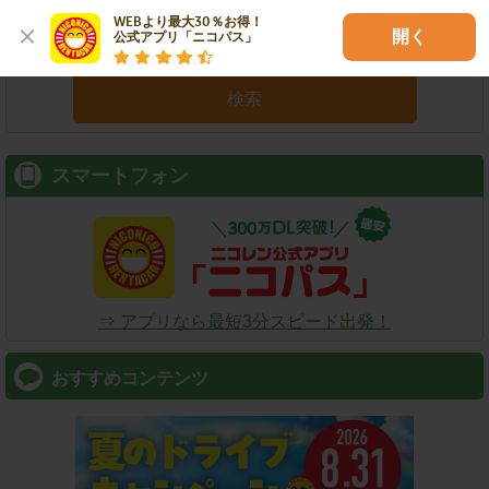
WEBより最大30％お得！

開く
公式アプリ「ニコパス」
検索
スマートフォン
⇒ アプリなら最短3分スピード出発！
おすすめコンテンツ