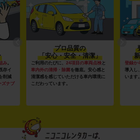
プロ品質の
〜
「安心・安全・清潔」
新
組み
。
ご利用のたびに、
24項目の車両点検
と
登録か
既存イ
車内外の清掃・除菌
を徹底。安心感と
導入し
を削減
清潔感を感じていただける車内環境に
います
ーズナブ
こだわっています。