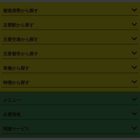
都道府県から探す
・
北海道
・
青森県
・
岩手県
・
宮城県
・
秋田県
・
山形県
主要駅から探す
・
福島県
・
東京都
・
神奈川県
・
埼玉県
・
千葉県
・
茨城県
・
札幌駅
・
仙台駅
・
新宿駅
・
池袋駅
・
渋谷駅
・
東京駅
主要空港から探す
・
栃木県
・
群馬県
・
山梨県
・
愛知県
・
静岡県
・
岐阜県
・
横浜駅
・
川崎駅
・
大宮駅
・
西船橋駅
・
柏駅
・
名古屋駅
・
新千歳空港
・
仙台空港
主要都市から探す
・
長野県
・
新潟県
・
富山県
・
石川県
・
福井県
・
大阪府
・
大阪駅
・
難波駅
・
三宮駅
・
京都駅
・
広島駅
・
博多駅
・
成田空港
・
羽田空港
・
兵庫県
・
京都府
・
滋賀県
・
和歌山県
・
奈良県
・
三重県
・
札幌市
・
仙台市
車種から探す
・
熊本駅
・
那覇空港駅
・
中部国際空港セントレア
・
関西国際空港
・
鳥取県
・
島根県
・
岡山県
・
広島県
・
山口県
・
徳島県
・
千葉市
・
さいたま市
・
軽自動車
・
コンパクトカー
・
ステーションワゴン・セダン
特徴から探す
・
大阪国際空港（伊丹空港）
・
神戸空港
・
香川県
・
愛媛県
・
高知県
・
福岡県
・
佐賀県
・
長崎県
・
横浜市
・
川崎市
・
ミニバン・ワンボックス
・
高級ミニバン・ワンボックス
・
SUV
・
岡山空港
・
徳島空港
・
ハイブリッド
・
宅配レンタカー
・
ETCカードレンタル
・
熊本県
・
大分県
・
宮崎県
・
鹿児島県
・
沖縄県
・
相模原市
・
新潟市
メニュー
・
軽トラック・商用バン
・
福岡空港
・
鹿児島空港
・
長期レンタル
・
深夜時間帯レンタル
・
免責補償プラス
・
静岡市
・
浜松市
・
・
トラック・バン
トップページ
・
はじめての方へ
・
ご利用案内
(タウンエースバン、ライトエースバン等)
企業情報
・
那覇空港
・
パーフェクト補償
・
スタッドレスタイヤ
・
直前予約
・
名古屋市
・
京都市
・
・
トラック・バン
ベストレート保証
・
予約から返却まで
・
・
店舗オリジナル
利用シーン別ガイ
(ハイエースバン・キャラバン等)
・
・
ニコパス(アプリ)
会社概要
・
ニュース
・
国際運転免許証
・
フランチャイズ募集
・
営業時間外返却サービス
・
個人情報保護
関連サービス
・
大阪市
・
堺市
ド
・
・
レッカー搬送サービス
カスタマーハラスメントに対する基本方針
・
神戸市
・
岡山市
・
・
車種・料金
カーリースなら「定額ニコノリパック」
・
店舗を探す
・
キャンペーン