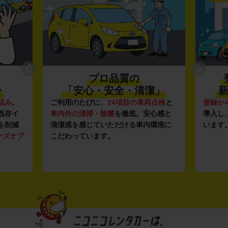
プロ品質の
〜
「安心・安全・清潔」
新
組み
。
ご利用のたびに、
24項目の車両点検
と
登録か
既存イ
車内外の清掃・除菌
を徹底。安心感と
導入し
を削減
清潔感を感じていただける車内環境に
います
ーズナブ
こだわっています。