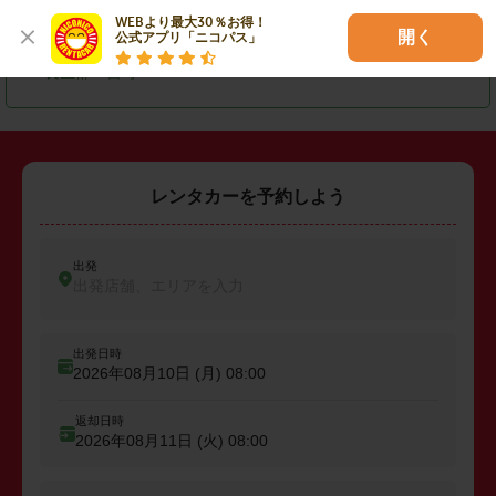
WEBより最大30％お得！

・
匝瑳市
・
大網白里市
・
山武郡横芝光町
開く
公式アプリ「ニコパス」
・
長生郡一宮町
レンタカーを予約しよう
出発
出発店舗、エリアを入力
出発日時
2026年08月10日 (月)
08:00
返却日時
2026年08月11日 (火)
08:00