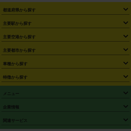
都道府県から探す
・
北海道
・
青森県
・
岩手県
・
宮城県
・
秋田県
・
山形県
主要駅から探す
・
福島県
・
東京都
・
神奈川県
・
埼玉県
・
千葉県
・
茨城県
・
札幌駅
・
仙台駅
・
新宿駅
・
池袋駅
・
渋谷駅
・
東京駅
主要空港から探す
・
栃木県
・
群馬県
・
山梨県
・
愛知県
・
静岡県
・
岐阜県
・
横浜駅
・
川崎駅
・
大宮駅
・
西船橋駅
・
柏駅
・
名古屋駅
・
新千歳空港
・
仙台空港
主要都市から探す
・
長野県
・
新潟県
・
富山県
・
石川県
・
福井県
・
大阪府
・
大阪駅
・
難波駅
・
三宮駅
・
京都駅
・
広島駅
・
博多駅
・
成田空港
・
羽田空港
・
兵庫県
・
京都府
・
滋賀県
・
和歌山県
・
奈良県
・
三重県
・
札幌市
・
仙台市
車種から探す
・
熊本駅
・
那覇空港駅
・
中部国際空港セントレア
・
関西国際空港
・
鳥取県
・
島根県
・
岡山県
・
広島県
・
山口県
・
徳島県
・
千葉市
・
さいたま市
・
軽自動車
・
コンパクトカー
・
ステーションワゴン・セダン
特徴から探す
・
大阪国際空港（伊丹空港）
・
神戸空港
・
香川県
・
愛媛県
・
高知県
・
福岡県
・
佐賀県
・
長崎県
・
横浜市
・
川崎市
・
ミニバン・ワンボックス
・
高級ミニバン・ワンボックス
・
SUV
・
岡山空港
・
徳島空港
・
ハイブリッド
・
宅配レンタカー
・
ETCカードレンタル
・
熊本県
・
大分県
・
宮崎県
・
鹿児島県
・
沖縄県
・
相模原市
・
新潟市
メニュー
・
軽トラック・商用バン
・
福岡空港
・
鹿児島空港
・
長期レンタル
・
深夜時間帯レンタル
・
免責補償プラス
・
静岡市
・
浜松市
・
・
トラック・バン
トップページ
・
はじめての方へ
・
ご利用案内
(タウンエースバン、ライトエースバン等)
企業情報
・
那覇空港
・
パーフェクト補償
・
スタッドレスタイヤ
・
直前予約
・
名古屋市
・
京都市
・
・
トラック・バン
ベストレート保証
・
予約から返却まで
・
・
店舗オリジナル
利用シーン別ガイ
(ハイエースバン・キャラバン等)
・
・
ニコパス(アプリ)
会社概要
・
ニュース
・
国際運転免許証
・
フランチャイズ募集
・
営業時間外返却サービス
・
個人情報保護
関連サービス
・
大阪市
・
堺市
ド
・
・
レッカー搬送サービス
カスタマーハラスメントに対する基本方針
・
神戸市
・
岡山市